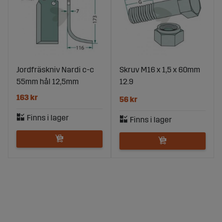
Jordfräskniv Nardi c-c
Skruv M16 x 1,5 x 60mm
55mm hål 12,5mm
12.9
163 kr
56 kr