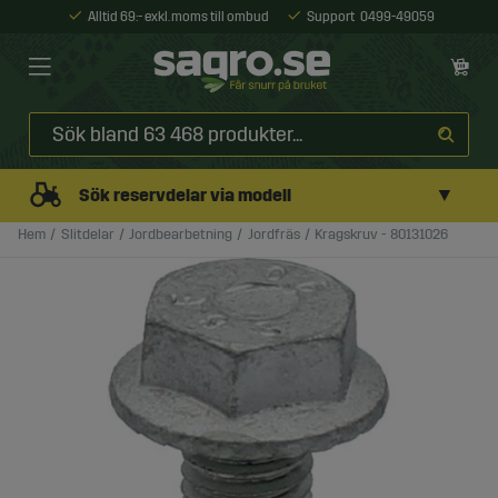
Alltid 69:- exkl. moms till ombud
Support
0499-49059
▼
Sök reservdelar via modell
Hem
Slitdelar
Jordbearbetning
Jordfräs
Kragskruv - 80131026