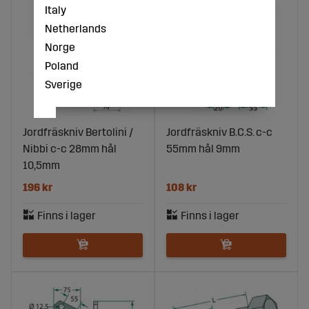
Italy
Netherlands
Norge
Poland
Sverige
Jordfräskniv Bertolini /
Jordfräskniv B.C.S. c-c
Nibbi c-c 28mm hål
55mm hål 9mm
10,5mm
196 kr
108 kr