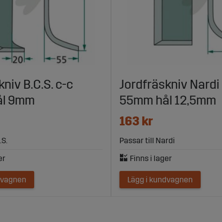
niv B.C.S. c-c
Jordfräskniv Nardi
ål 9mm
55mm hål 12,5mm
163 kr
.S.
Passar till Nardi
dvagnen
Lägg i kundvagnen