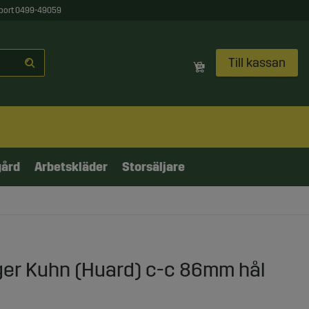
port 0499-49059
Till kassan
gård
Arbetskläder
Storsäljare
ger Kuhn (Huard) c-c 86mm hål