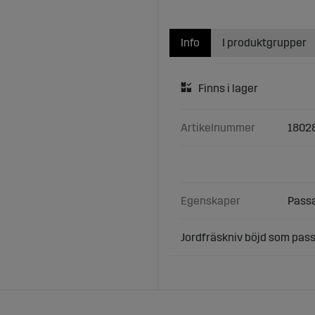
Info
I produktgrupper
Artikelnummer
1802
Egenskaper
Passa
Jordfräskniv böjd som passa