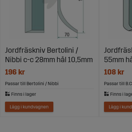
Jordfräskniv Bertolini /
Jordfräsk
Nibbi c-c 28mm hål 10,5mm
55mm h
196 kr
108 kr
Passar till Bertolini / Nibbi
Passar till B.C
Lägg i kundvagnen
Lägg i kun