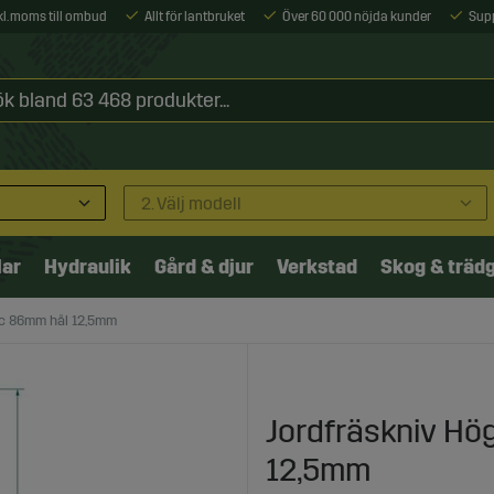
xkl. moms till ombud
Allt för lantbruket
Över 60 000 nöjda kunder
Sup
2. Välj modell
lar
Hydraulik
Gård & djur
Verkstad
Skog & träd
-c 86mm hål 12,5mm
Jordfräskniv Hö
12,5mm