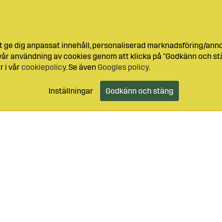
t ge dig anpassat innehåll, personaliserad marknadsföring/ann
l vår användning av cookies genom att klicka på "Godkänn och stä
r i vår
cookiepolicy
. Se även
Googles policy
.
Inställningar
Godkänn och stäng