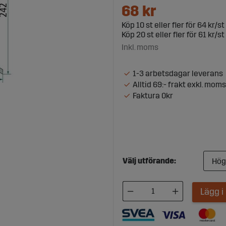
68
kr
Köp
10 st
eller fler för
64 kr/st
Köp
20 st
eller fler för
61 kr/st
Inkl. moms
1-3 arbetsdagar leverans
Alltid 69:- frakt exkl. moms
Faktura 0kr
Välj utförande:
Lägg 