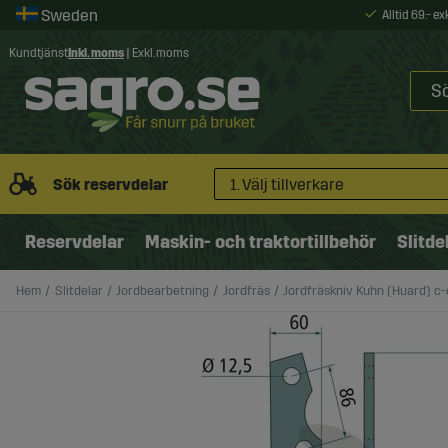
Alltid 69:- e
Kundtjänst
Inkl. moms
|
Exkl. moms
Sök reservdelar
1. Välj tillverkare
Reservdelar
Maskin- och traktortillbehör
Slitde
Hem
Slitdelar
Jordbearbetning
Jordfräs
Jordfräskniv Kuhn (Huard) c