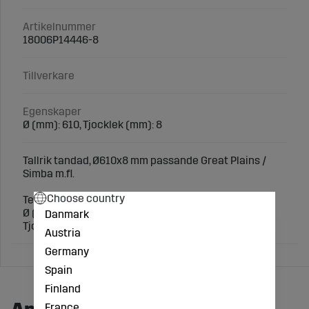
Artikelnummer
18006P14446-8
Tillverkare
Egenskaper
Ø (mm): 610, Tjocklek (mm): 8
Tallrik tandad, Ø610x8 mm passande Great Plains /
Simba m.fl.
Choose country
Teknisk specifikation:
Ø (mm): 610
Danmark
Tjocklek (mm): 8
Austria
Germany
Spain
Finland
France