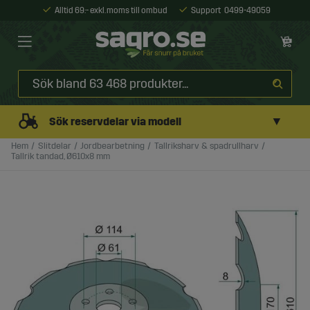
Alltid 69:- exkl. moms till ombud
Support
0499-49059
▼
Sök reservdelar via modell
Hem
Slitdelar
Jordbearbetning
Tallriksharv & spadrullharv
Tallrik tandad, Ø610x8 mm