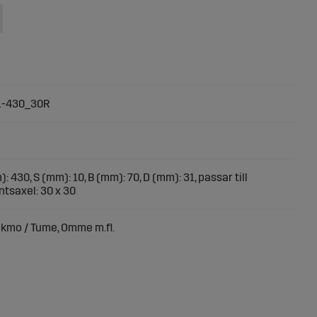
1-430_30R
: 430, S (mm): 10, B (mm): 70, D (mm): 31, passar till
ntsaxel: 30 x 30
kmo / Tume, Omme m.fl.