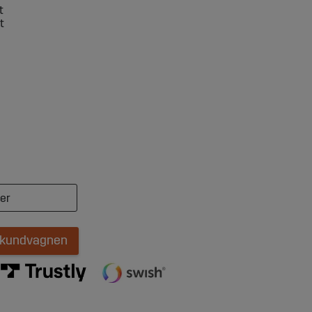
t
t
i kundvagnen