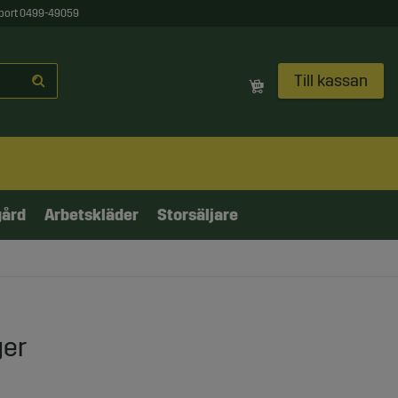
port 0499-49059
Till kassan
gård
Arbetskläder
Storsäljare
ger