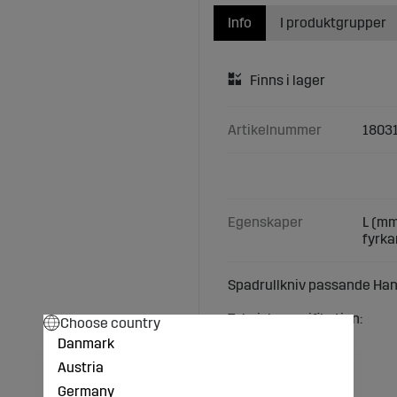
Info
I produktgrupper
Artikelnummer
1803
Egenskaper
L (mm)
fyrka
Spadrullkniv passande Han
Teknisk specifikation:
Choose country
L (mm): 430
Danmark
S (mm): 10
Austria
B (mm): 70
D (mm): 31
Germany