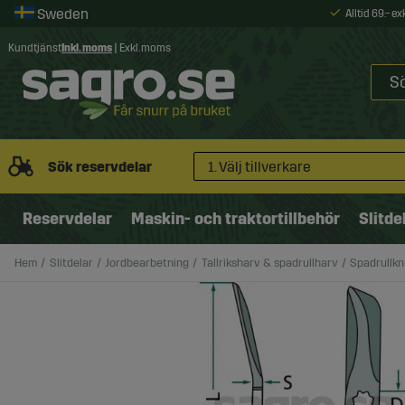
Alltid 69:- e
Kundtjänst
Inkl. moms
|
Exkl. moms
Sök reservdelar
1. Välj tillverkare
Reservdelar
Maskin- och traktortillbehör
Slitde
Hem
Slitdelar
Jordbearbetning
Tallriksharv & spadrullharv
Spadrullkn