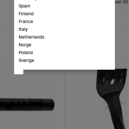
passar till fyrkantsaxel: 30
Spain
Utförande:
Finland
France
Italy
Netherlands
Norge
Poland
Sverige