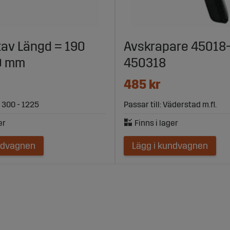
av Längd = 190
Avskrapare 45018-
0 mm
450318
485 kr
R 300 - 1225
Passar till: Väderstad m.fl.
ndvagnen
Lägg i kundvagnen