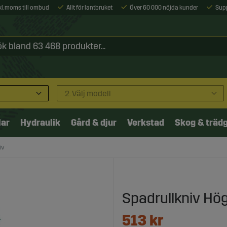
xkl. moms till ombud
Allt för lantbruket
Över 60 000 nöjda kunder
Sup
2. Välj modell
lar
Hydraulik
Gård & djur
Verkstad
Skog & träd
iv
Spadrullkniv Hö
513
kr