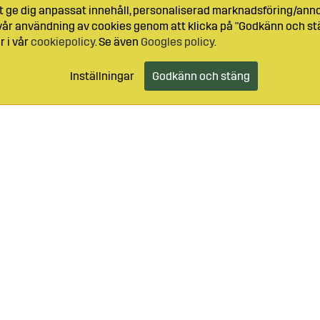
t ge dig anpassat innehåll, personaliserad marknadsföring/ann
l vår användning av cookies genom att klicka på "Godkänn och stä
r i vår
cookiepolicy
. Se även
Googles policy
.
Inställningar
Godkänn och stäng