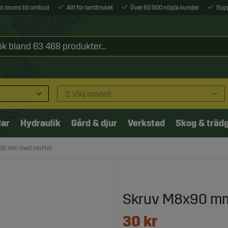
xkl. moms till ombud
Allt för lantbruket
Över 60 000 nöjda kunder
Sup
2. Välj modell
lar
Hydraulik
Gård & djur
Verkstad
Skog & träd
90 mm med mutter
Skruv M8x90 m
30
kr