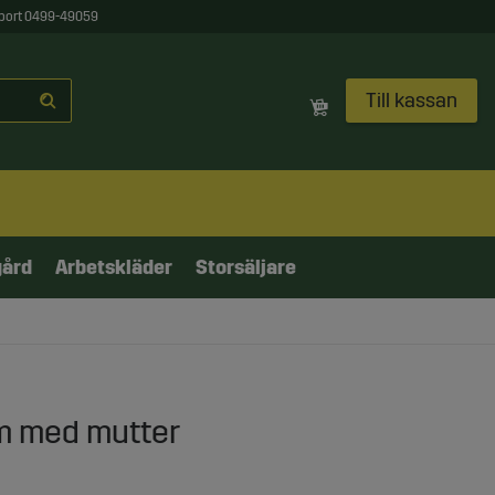
port 0499-49059
Till kassan
gård
Arbetskläder
Storsäljare
m med mutter