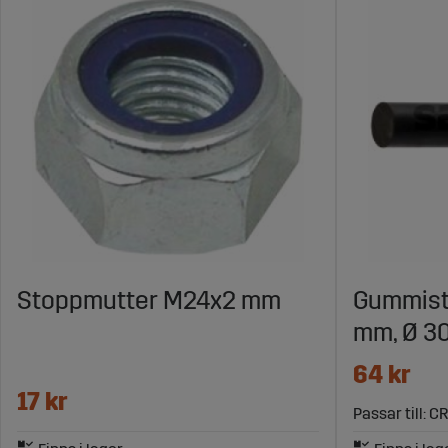
Stoppmutter M24x2 mm
Gummist
mm, Ø 3
64 kr
17 kr
Passar till: C