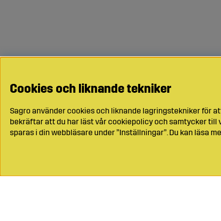
Cookies och liknande tekniker
Sagro använder cookies och liknande lagringstekniker för at
bekräftar att du har läst vår cookiepolicy och samtycker til
sparas i din webbläsare under ”Inställningar”. Du kan läsa me