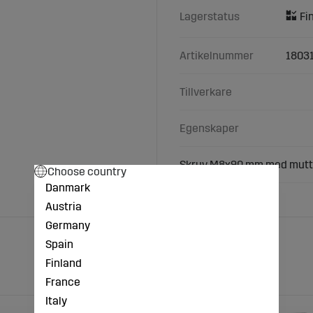
Lagerstatus
Artikelnummer
1803
Tillverkare
Egenskaper
Skruv M8x90 mm med mutt
Choose country
Danmark
Austria
Germany
Spain
Finland
France
Italy