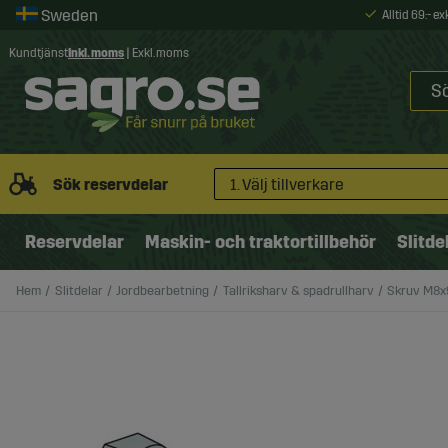
Alltid 69:- e
Kundtjänst
Inkl. moms
|
Exkl. moms
Sök reservdelar
1. Välj tillverkare
Reservdelar
Maskin- och traktortillbehör
Slitde
Hem
Slitdelar
Jordbearbetning
Tallriksharv & spadrullharv
Skruv M8x