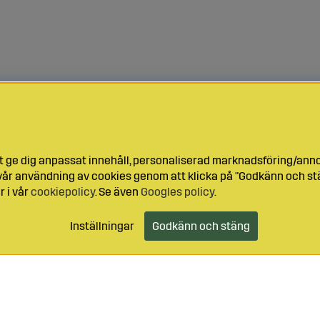
t ge dig anpassat innehåll, personaliserad marknadsföring/ann
l vår användning av cookies genom att klicka på "Godkänn och stä
r i vår
cookiepolicy
. Se även
Googles policy
.
Inställningar
Godkänn och stäng