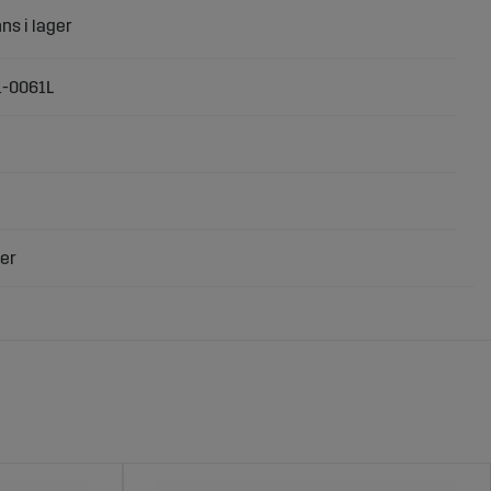
1-0061L
er