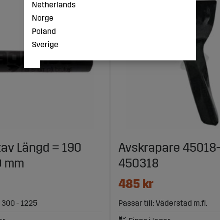
Netherlands
Norge
Poland
Sverige
av Längd = 190
Avskrapare 45018-
0 mm
450318
485 kr
R 300 - 1225
Passar till: Väderstad m.fl.