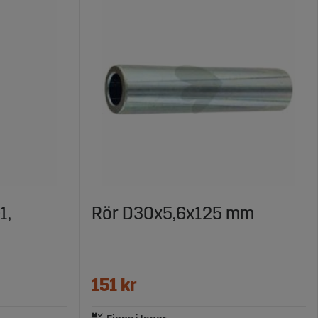
1,
Rör D30x5,6x125 mm
151 kr