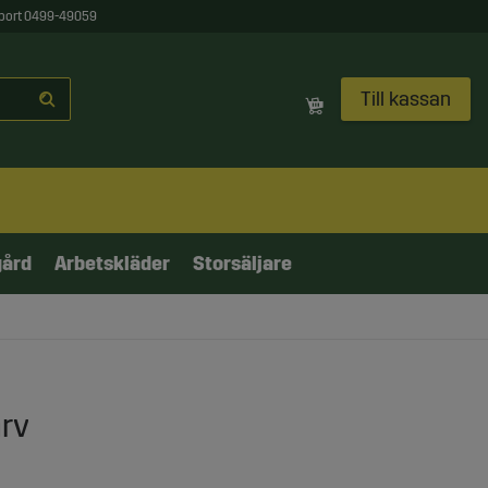
port 0499-49059
Till kassan
gård
Arbetskläder
Storsäljare
arv