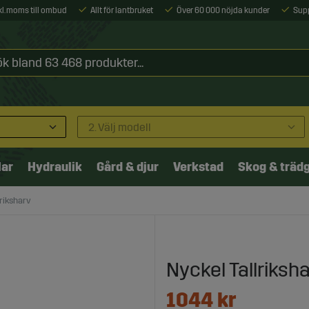
xkl. moms till ombud
Allt för lantbruket
Över 60 000 nöjda kunder
Sup
2. Välj modell
lar
Hydraulik
Gård & djur
Verkstad
Skog & träd
lriksharv
Nyckel Tallriksh
1044
kr