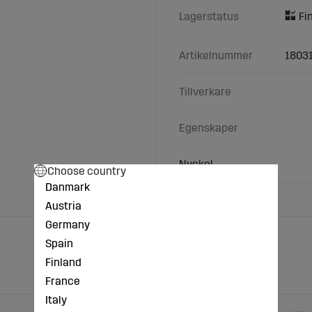
Lagerstatus
Artikelnummer
1803
Tillverkare
Egenskaper
Nyckel
Choose country
Danmark
Austria
Germany
Spain
Finland
France
Italy