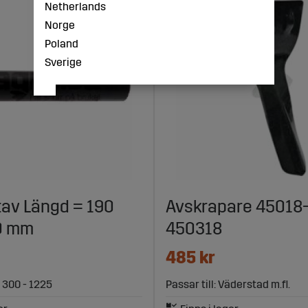
Netherlands
Norge
Poland
Sverige
av Längd = 190
Avskrapare 45018-
0 mm
450318
485 kr
R 300 - 1225
Passar till: Väderstad m.fl.