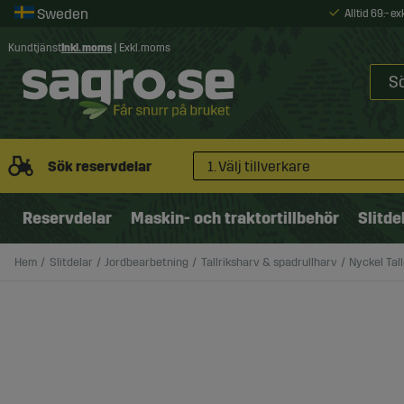
Alltid 69:- e
Kundtjänst
Inkl. moms
|
Exkl. moms
Sök reservdelar
1. Välj tillverkare
Reservdelar
Maskin- och traktortillbehör
Slitde
Hem
Slitdelar
Jordbearbetning
Tallriksharv & spadrullharv
Nyckel Tal