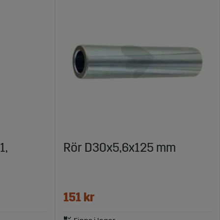
1,
Rör D30x5,6x125 mm
151 kr