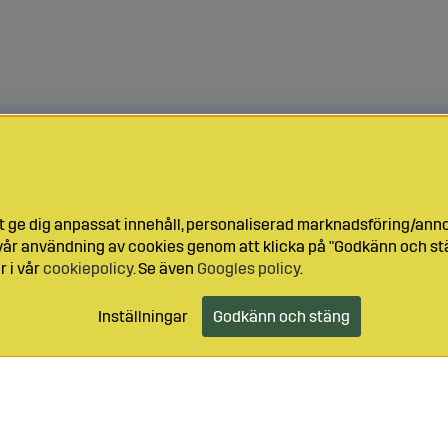
t ge dig anpassat innehåll, personaliserad marknadsföring/ann
l vår användning av cookies genom att klicka på "Godkänn och stä
r i vår
cookiepolicy
. Se även
Googles policy
.
Inställningar
Godkänn och stäng