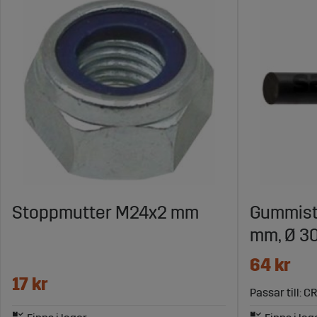
Stoppmutter M24x2 mm
Gummist
mm, Ø 3
64 kr
17 kr
Passar till: C