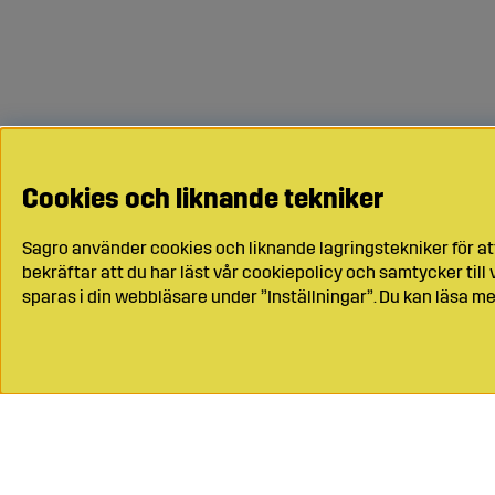
Cookies och liknande tekniker
Sagro använder cookies och liknande lagringstekniker för at
bekräftar att du har läst vår cookiepolicy och samtycker til
sparas i din webbläsare under ”Inställningar”. Du kan läsa me