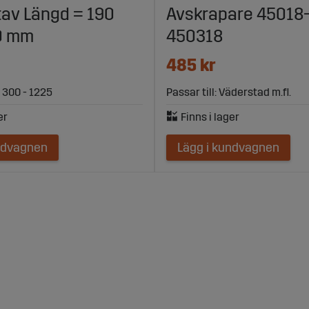
av Längd = 190
Avskrapare 45018-
0 mm
450318
485 kr
R 300 - 1225
Passar till: Väderstad m.fl.
ndvagnen
Lägg i kundvagnen