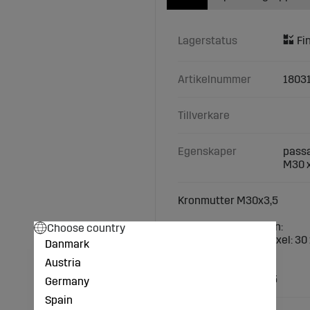
Lagerstatus
Artikelnummer
1803
Tillverkare
Egenskaper
passa
M30 x
Kronmutter M30x3,5
Teknisk specifikation:
Choose country
passar till fyrkantsaxel: 30
Danmark
H (mm): 33
Austria
NB: 46
Utförande: M30 x 3,5
Germany
Spain