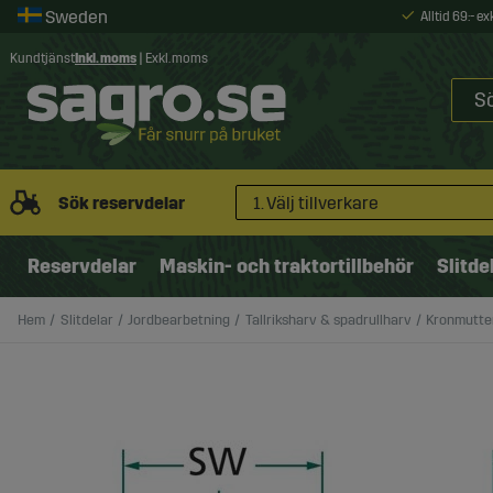
Alltid 69:- e
Kundtjänst
Inkl. moms
|
Exkl. moms
Sök reservdelar
1. Välj tillverkare
Reservdelar
Maskin- och traktortillbehör
Slitde
Hem
Slitdelar
Jordbearbetning
Tallriksharv & spadrullharv
Kronmutter