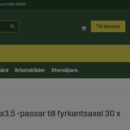
port 0499-49059
Till kassan
gård
Arbetskläder
Storsäljare
,5 -passar till fyrkantsaxel 30 x