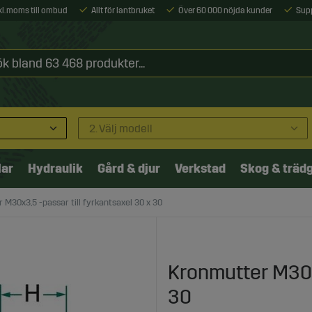
xkl. moms till ombud
Allt för lantbruket
Över 60 000 nöjda kunder
Sup
2. Välj modell
lar
Hydraulik
Gård & djur
Verkstad
Skog & träd
 M30x3,5 -passar till fyrkantsaxel 30 x 30
Kronmutter M30x3
30