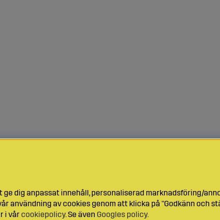
t ge dig anpassat innehåll, personaliserad marknadsföring/ann
l vår användning av cookies genom att klicka på "Godkänn och stä
r i vår
cookiepolicy
. Se även
Googles policy
.