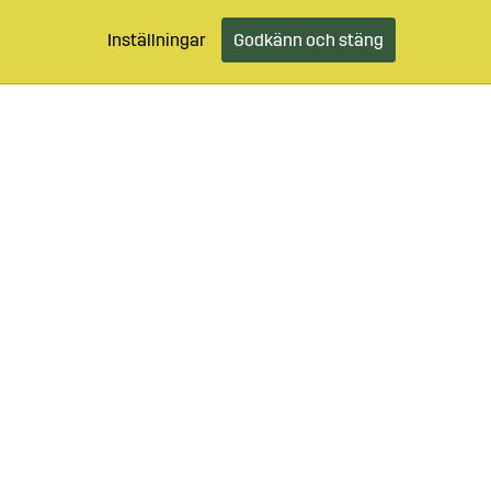
Inställningar
Godkänn och stäng
99-49059
Logga in
Kundtjänst
@sagro.se
se
Bondeåret