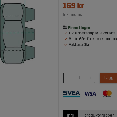
169
kr
Inkl. moms
1-3 arbetsdagar leverans
Alltid 69:- frakt exkl. moms
Faktura 0kr
Lägg 
Info
I produktgrupper