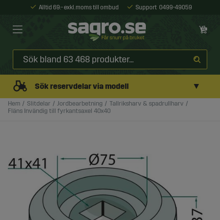
Alltid 69:- exkl. moms till ombud
Support
0499-49059
▼
Sök reservdelar via modell
Hem
Slitdelar
Jordbearbetning
Tallriksharv & spadrullharv
Fläns Invändig till fyrkantsaxel 40x40