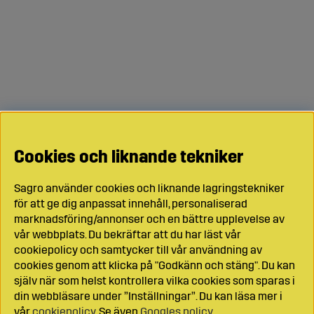
Cookies och liknande tekniker
Sagro använder cookies och liknande lagringstekniker
för att ge dig anpassat innehåll, personaliserad
marknadsföring/annonser och en bättre upplevelse av
vår webbplats. Du bekräftar att du har läst vår
cookiepolicy och samtycker till vår användning av
cookies genom att klicka på "Godkänn och stäng". Du kan
själv när som helst kontrollera vilka cookies som sparas i
din webbläsare under ”Inställningar”. Du kan läsa mer i
vår
cookiepolicy
. Se även
Googles policy
.