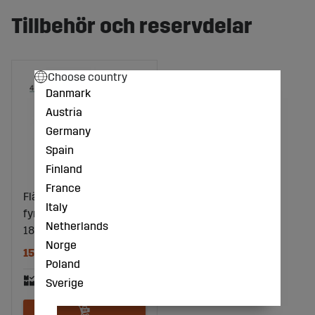
Tillbehör och reservdelar
Choose country
Danmark
Austria
Germany
Spain
Finland
France
Fläns Utvändig för
Italy
fyrkantsaxel 40x40,
Netherlands
18031-0404
Norge
1566 kr
Poland
Sverige