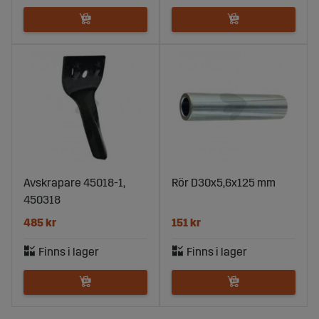
Avskrapare 45018-1,
Rör D30x5,6x125 mm
450318
485 kr
151 kr