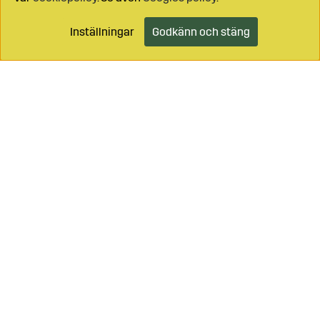
Inställningar
Godkänn och stäng
Lägg i kundvagnen
Ring oss på
0499-49059
Maila på
info@sagro.se
Vägledning - se
Bondeåret