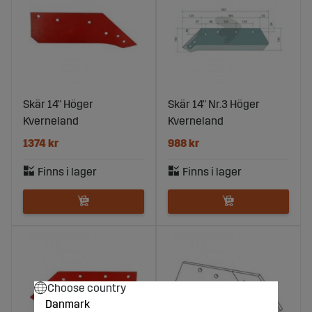
Skär 14" Höger
Skär 14" Nr.3 Höger
Kverneland
Kverneland
1374 kr
988 kr
Choose country
Danmark