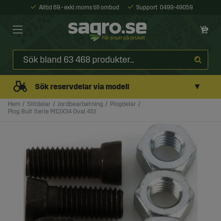
Alltid 69:- exkl. moms till ombud
Support
0499-49059
▼
Sök reservdelar via modell
Hem
Slitdelar
Jordbearbetning
Plogdelar
Plog Bult Serie M12X34 Oval 4St