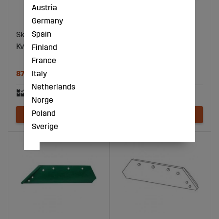
Austria
Germany
Spain
Skär 14" Nr.3 Vänster
Skär 16" Höger
Kverneland
Kverneland bultserie
Finland
AB100 53088
France
Italy
870 kr
1039 kr
Netherlands
Norge
Poland
Sverige