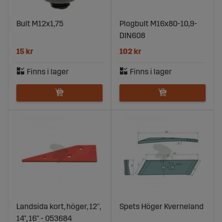
Bult M12x1,75
Plogbult M16x80-10,9-
DIN608
15 kr
102 kr
Landsida kort, höger, 12",
Spets Höger Kverneland
14", 16" - 053684