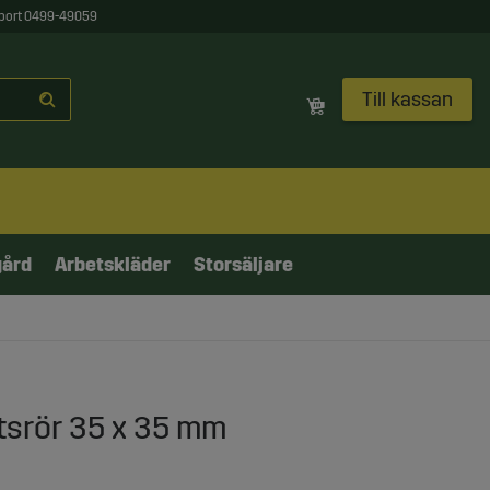
port 0499-49059
Till kassan
gård
Arbetskläder
Storsäljare
ntsrör 35 x 35 mm