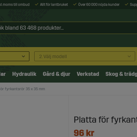
xkl. moms till ombud
Allt för lantbruket
Över 60 000 nöjda kunder
Sup
2. Välj modell
lar
Hydraulik
Gård & djur
Verkstad
Skog & träd
för fyrkantsrör 35 x 35 mm
Platta för fyrka
96
kr