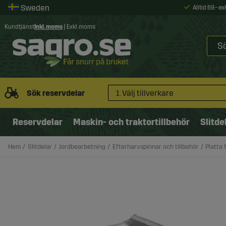
Alltid 69:- e
Kundtjänst
Inkl. moms
|
Exkl. moms
Sök reservdelar
1. Välj tillverkare
Reservdelar
Maskin- och traktortillbehör
Slitde
Hem
Slitdelar
Jordbearbetning
Efterharvspinnar och tillbehör
Platta 