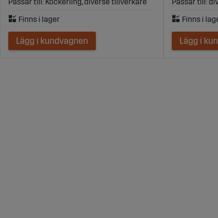
Passar till: Köckerling, diverse tillverkare
Passar till: d
Lägg i kundvagnen
Lägg i ku