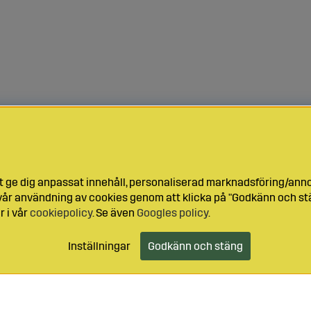
t ge dig anpassat innehåll, personaliserad marknadsföring/ann
l vår användning av cookies genom att klicka på "Godkänn och stä
r i vår
cookiepolicy
. Se även
Googles policy
.
Inställningar
Godkänn och stäng