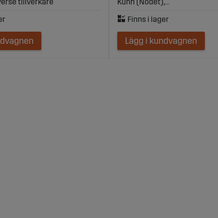
iverse tillverkare
Kuhn (Nodet),...
ndvagnen
Lägg i kundvagnen