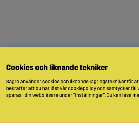
Cookies och liknande tekniker
Sagro använder cookies och liknande lagringstekniker för at
bekräftar att du har läst vår cookiepolicy och samtycker til
sparas i din webbläsare under ”Inställningar”. Du kan läsa me