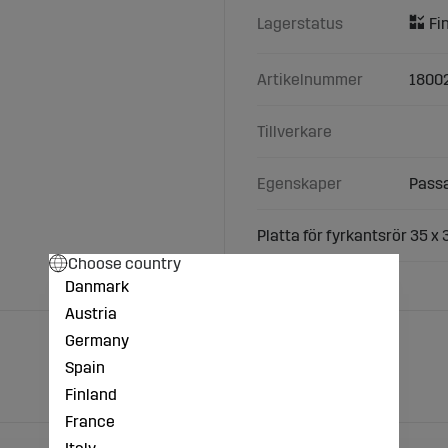
Lagerstatus
Artikelnummer
1800
Tillverkare
Egenskaper
Passa
Platta för fyrkantsrör 35 x
Choose country
Danmark
Austria
Germany
Spain
Finland
France