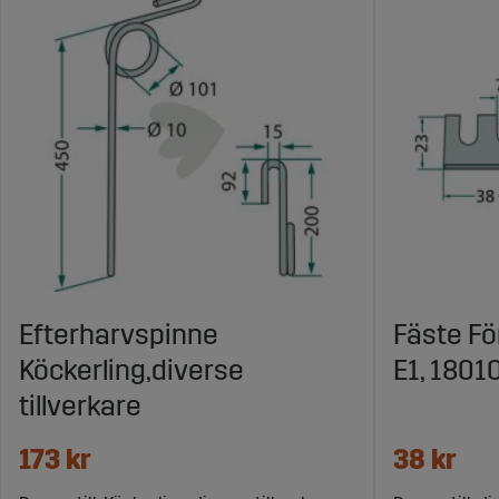
Efterharvspinne
Fäste Fö
Köckerling,diverse
E1, 1801
tillverkare
173 kr
38 kr