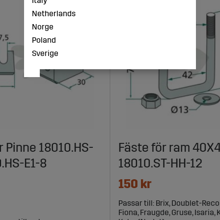
Italy
Netherlands
Norge
Poland
Sverige
r Pinne 18010.HS-
Fäste för ram 40
0.HS-E1-8
18010.ST-HH-12
150 kr
Passar till: Brix, Doublet-Reco
Fiona, Fraugde, Gruse, Isaria, 