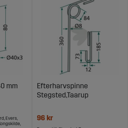
X40 mm
Efterharvspinne
Stegsted,Taarup
96 kr
rd, Evers,
Kongskilde,