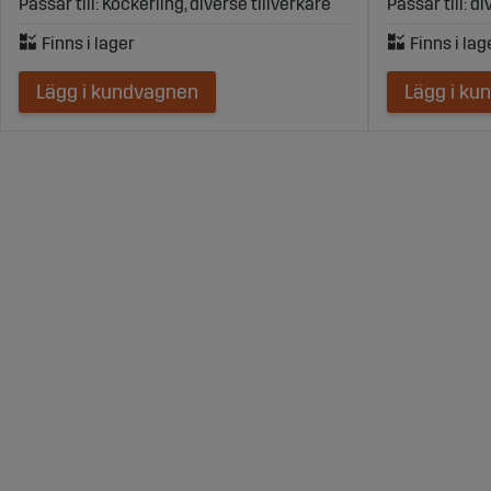
Passar till: Köckerling, diverse tillverkare
Passar till: d
Lägg i kundvagnen
Lägg i ku