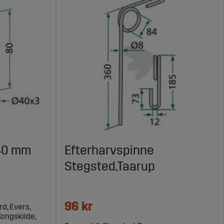
X40 mm
Efterharvspinne
Stegsted,Taarup
96 kr
rd, Evers,
Kongskilde,