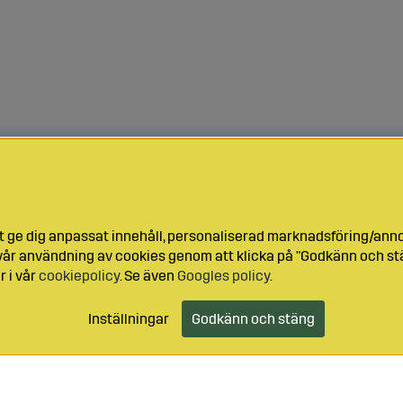
t ge dig anpassat innehåll, personaliserad marknadsföring/ann
l vår användning av cookies genom att klicka på "Godkänn och stä
r i vår
cookiepolicy
. Se även
Googles policy
.
Inställningar
Godkänn och stäng