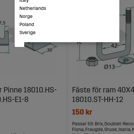
Italy
Netherlands
Norge
Poland
Sverige
r Pinne 18010.HS-
Fäste för ram 40
0.HS-E1-8
18010.ST-HH-12
150 kr
Passar till: Brix, Doublet-Reco
Fiona, Fraugde, Gruse, Isaria, 