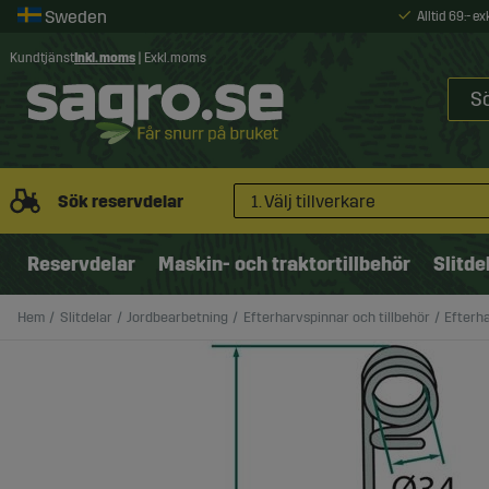
Alltid 69:- e
Kundtjänst
Inkl. moms
|
Exkl. moms
Sök reservdelar
1. Välj tillverkare
Reservdelar
Maskin- och traktortillbehör
Slitde
Hem
Slitdelar
Jordbearbetning
Efterharvspinnar och tillbehör
Efterh