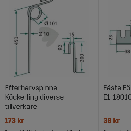
Efterharvspinne
Fäste Fö
Köckerling,diverse
E1, 1801
tillverkare
173 kr
38 kr