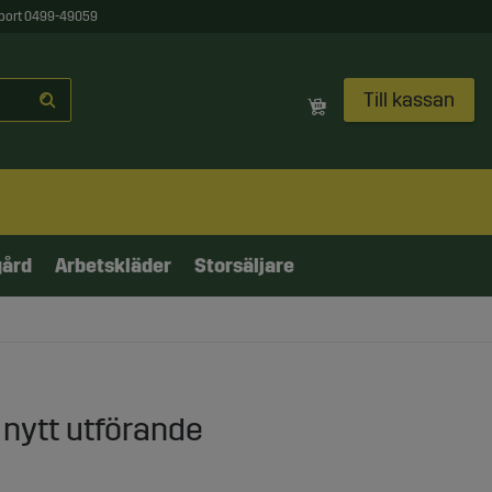
port 0499-49059
Till kassan
gård
Arbetskläder
Storsäljare
 nytt utförande