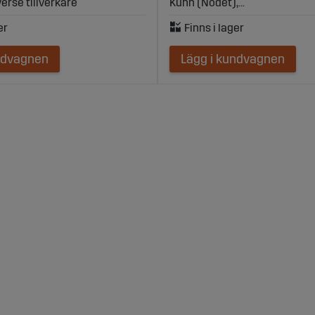
iverse tillverkare
Kuhn (Nodet),...
ndvagnen
Lägg i kundvagnen