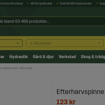
xkl. moms till ombud
Allt för lantbruket
Över 60 000 nöjda kunder
Sup
2. Välj modell
lar
Hydraulik
Gård & djur
Verkstad
Skog & träd
arvspinne nytt utförande
Efterharvspinne
123
kr