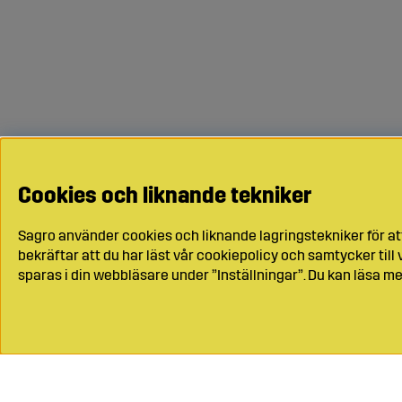
Cookies och liknande tekniker
Sagro använder cookies och liknande lagringstekniker för at
bekräftar att du har läst vår cookiepolicy och samtycker til
sparas i din webbläsare under ”Inställningar”. Du kan läsa me