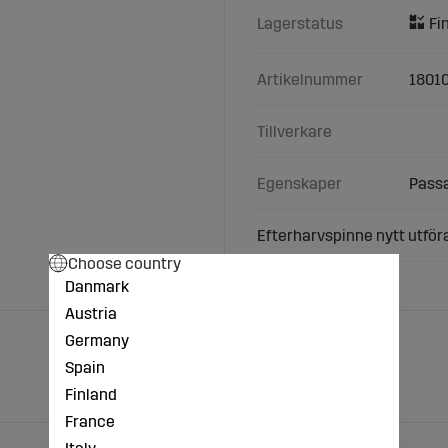
Lagerstatus
Artikelnummer
1801
Tillverkare
Egenskaper
Passa
Efterharvspinne nytt utför
Choose country
Danmark
Austria
Germany
Spain
Finland
France