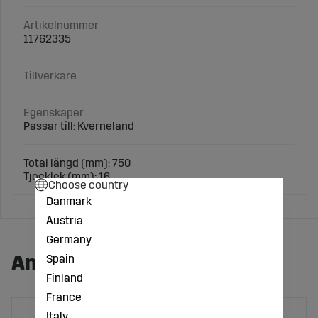
Artikelnummer
11762335
Tillverkare
Egenskaper
Passar till: Kverneland
Total längd (mm): 750
Tjocklek (mm): 16
Choose country
Danmark
Austria
Germany
Andra köpte även:
Spain
Finland
France
Italy