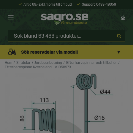
Alltid 69:- exkl. moms till ombud
Support
0499-49059
▼
Sök reservdelar via modell
Hem
Slitdelar
Jordbearbetning
Efterharvspinnar och tillbehör
Efterharvspinne Kverneland - A1358973