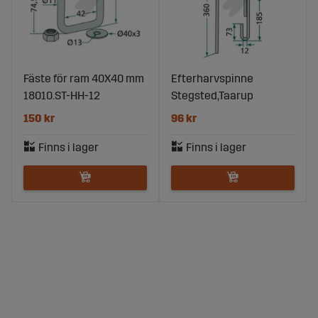
Fäste för ram 40X40 mm
Efterharvspinne
18010.ST-HH-12
Stegsted,Taarup
150 kr
96 kr