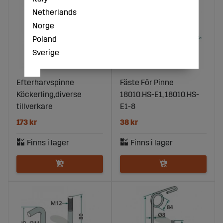
Netherlands
Norge
Poland
Sverige
Efterharvspinne
Fäste För Pinne
Köckerling,diverse
18010.HS-E1, 18010.HS-
tillverkare
E1-8
173 kr
38 kr