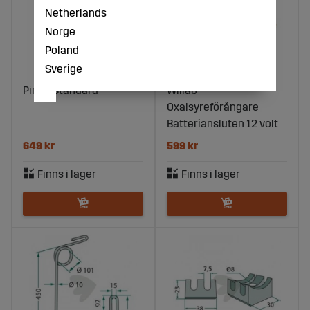
Netherlands
Norge
Poland
Sverige
Pinne Standard
Willab
Oxalsyreförångare
Batteriansluten 12 volt
649 kr
599 kr