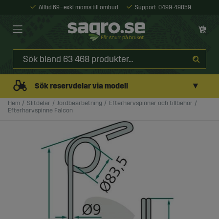
Alltid 69:- exkl. moms till ombud
Support
0499-49059
▼
Sök reservdelar via modell
Hem
Slitdelar
Jordbearbetning
Efterharvspinnar och tillbehör
Efterharvspinne Falcon