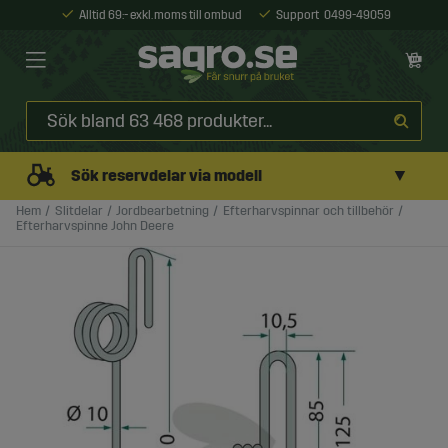
Alltid 69:- exkl. moms till ombud
Support
0499-49059
▼
Sök reservdelar via modell
Hem
Slitdelar
Jordbearbetning
Efterharvspinnar och tillbehör
Efterharvspinne John Deere