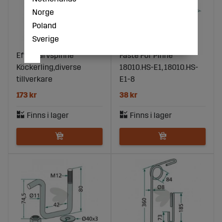
Norge
Poland
Sverige
Efterharvspinne
Fäste För Pinne
Köckerling,diverse
18010.HS-E1, 18010.HS-
tillverkare
E1-8
173 kr
38 kr