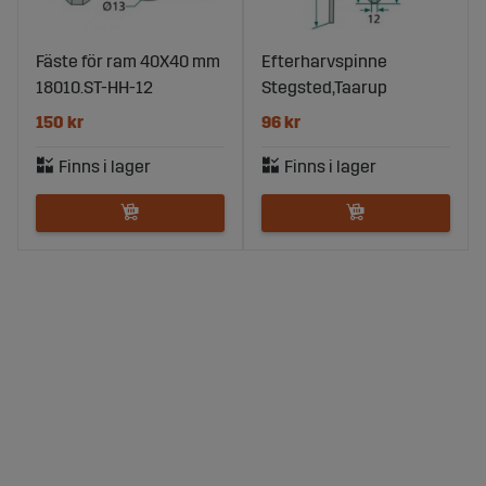
Fäste för ram 40X40 mm
Efterharvspinne
18010.ST-HH-12
Stegsted,Taarup
150 kr
96 kr