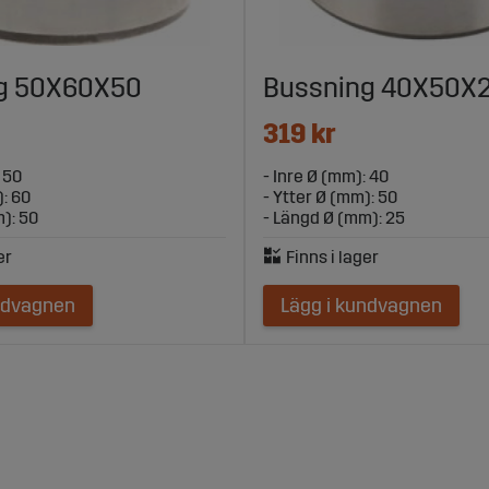
g 50X60X50
Bussning 40X50X
319 kr
 50
- Inre Ø (mm): 40
): 60
- Ytter Ø (mm): 50
): 50
- Längd Ø (mm): 25
ndvagnen
Lägg i kundvagnen