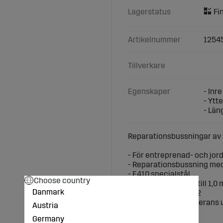
Lagerstatus
Artikelnummer
1254
Tillverkare
Egenskaper
- Inr
- Ytt
- Län
Reparationsbussningar av 
- För entreprenad- och jo
- Reparationsbussning med
- E410 specialstål
Choose country
- Härdningsdjup 0,8 till 1,0
Danmark
- Hårdhet HRC 58- 62
- tillverkad enligt tolerans
Austria
- Inre Ø (mm): 60
Germany
- Ytter Ø (mm): 80