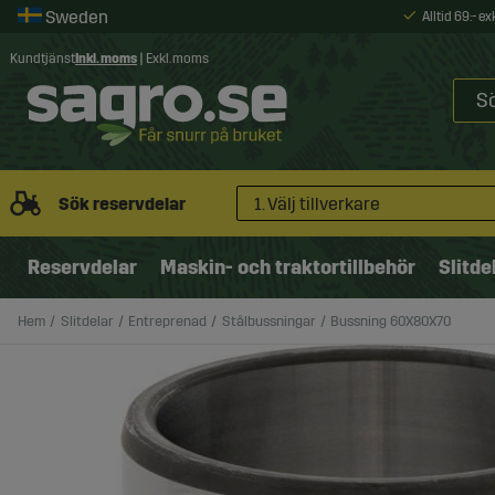
Alltid 69:- e
Kundtjänst
Inkl. moms
|
Exkl. moms
Sök reservdelar
1. Välj tillverkare
Reservdelar
Maskin- och traktortillbehör
Slitde
Hem
Slitdelar
Entreprenad
Stålbussningar
Bussning 60X80X70