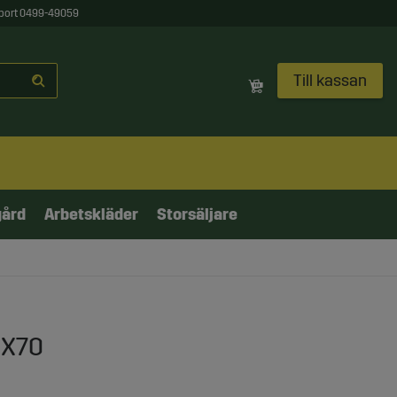
port 0499-49059
Till kassan
gård
Arbetskläder
Storsäljare
0X70