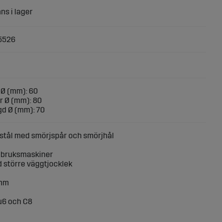
5526
e Ø (mm): 60
er Ø (mm): 80
gd Ø (mm): 70
stål med smörjspår och smörjhål
rdbruksmaskiner
 större väggtjocklek
 mm
 u6 och C8