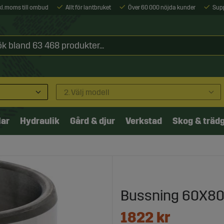
xkl. moms till ombud
Allt för lantbruket
Över 60 000 nöjda kunder
Sup
2. Välj modell
lar
Hydraulik
Gård & djur
Verkstad
Skog & träd
Bussning 60X8
1822
kr