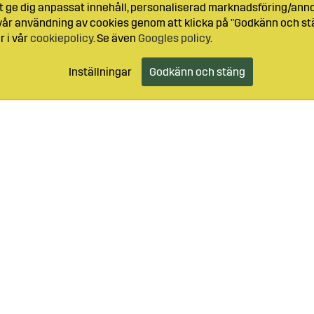
t ge dig anpassat innehåll, personaliserad marknadsföring/ann
l vår användning av cookies genom att klicka på "Godkänn och stä
r i vår
cookiepolicy
. Se även
Googles policy
.
Inställningar
Godkänn och stäng