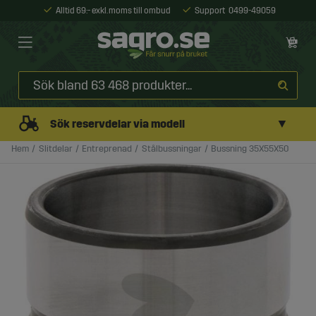
Alltid 69:- exkl. moms till ombud
Support
0499-49059
▼
Sök reservdelar via modell
Hem
Slitdelar
Entreprenad
Stålbussningar
Bussning 35X55X50