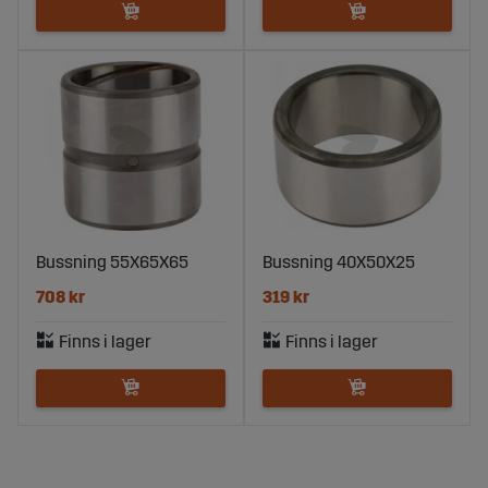
Bussning 55X65X65
Bussning 40X50X25
708 kr
319 kr