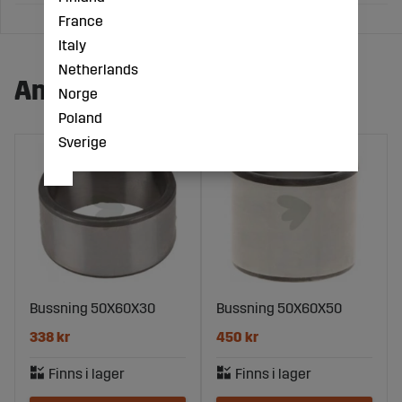
France
Italy
Netherlands
Andra köpte även:
Norge
Poland
Sverige
Bussning 50X60X30
Bussning 50X60X50
338 kr
450 kr