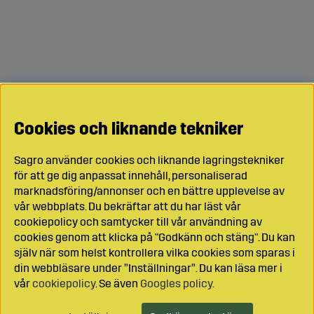
Cookies och liknande tekniker
Sagro använder cookies och liknande lagringstekniker
för att ge dig anpassat innehåll, personaliserad
marknadsföring/annonser och en bättre upplevelse av
vår webbplats. Du bekräftar att du har läst vår
cookiepolicy och samtycker till vår användning av
cookies genom att klicka på "Godkänn och stäng". Du kan
själv när som helst kontrollera vilka cookies som sparas i
din webbläsare under ”Inställningar”. Du kan läsa mer i
vår
cookiepolicy
. Se även
Googles policy
.