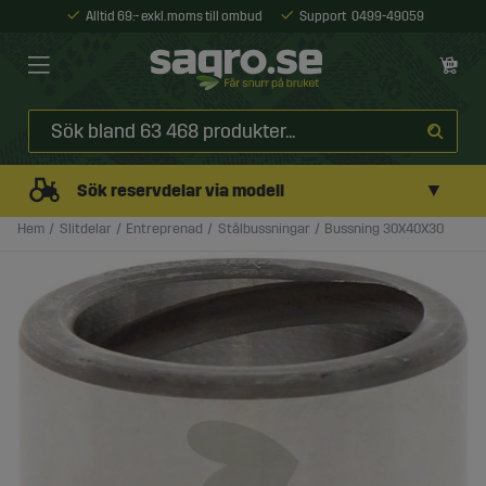
Alltid 69:- exkl. moms till ombud
Support
0499-49059
▼
Sök reservdelar via modell
Hem
Slitdelar
Entreprenad
Stålbussningar
Bussning 30X40X30