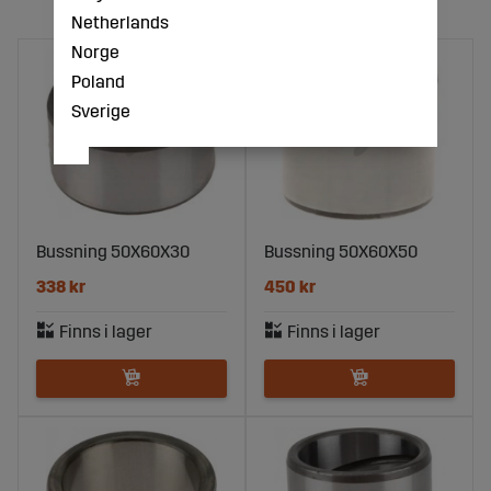
Netherlands
Norge
Poland
Sverige
Bussning 50X60X30
Bussning 50X60X50
338 kr
450 kr