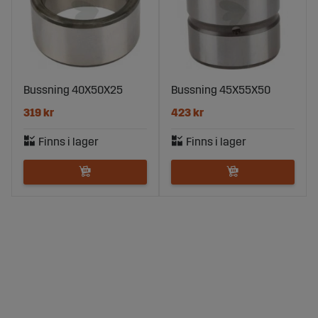
Bussning 40X50X25
Bussning 45X55X50
319 kr
423 kr