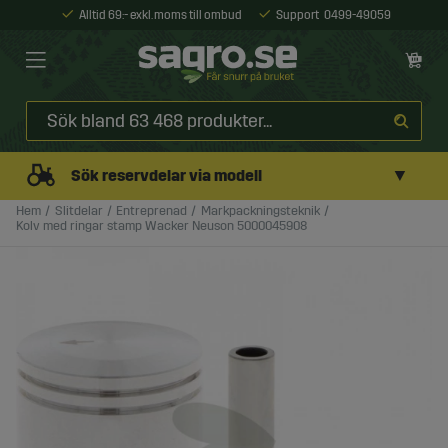
Alltid 69:- exkl. moms till ombud
Support
0499-49059
▼
Sök reservdelar via modell
Hem
Slitdelar
Entreprenad
Markpackningsteknik
Kolv med ringar stamp Wacker Neuson 5000045908