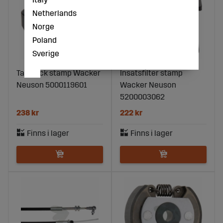
Netherlands
Norge
Poland
Sverige
Tanklock stamp Wacker
Insatsfilter stamp
Neuson 5000119601
Wacker Neuson
5200003062
238 kr
222 kr