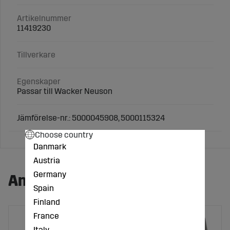
Artikelnummer
11419230
Tillverkare
Egenskaper
Passar till Wacker Neuson
Jämförelse-nr.: 5000045908, 5000115324
Choose country
Danmark
Austria
Germany
Andra köpte även:
Spain
Finland
France
Italy