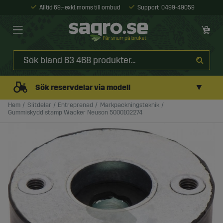
Alltid 69:- exkl. moms till ombud
Support
0499-49059
▼
Sök reservdelar via modell
Hem
Slitdelar
Entreprenad
Markpackningsteknik
Gummiskydd stamp Wacker Neuson 5000102274