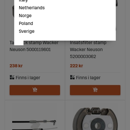
Netherlands
Norge
Poland
Sverige
Tanklock stamp Wacker
Insatsfilter stamp
Neuson 5000119601
Wacker Neuson
5200003062
238 kr
222 kr