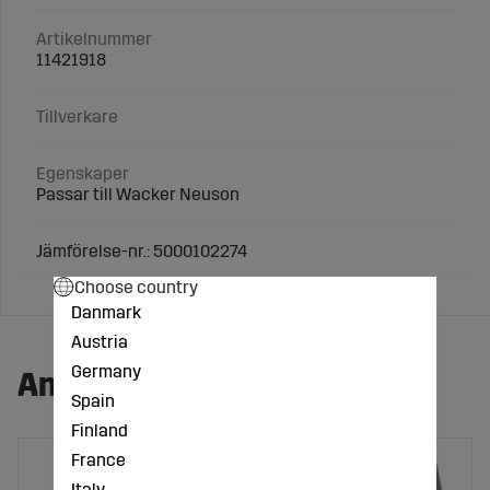
Artikelnummer
11421918
Tillverkare
Egenskaper
Passar till Wacker Neuson
Jämförelse-nr.: 5000102274
Choose country
Danmark
Austria
Germany
Andra köpte även:
Spain
Finland
France
Italy