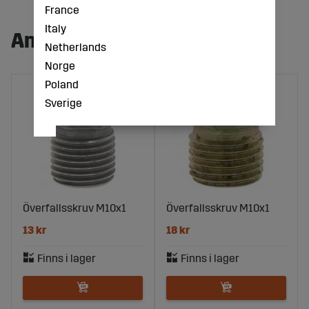
France
Italy
Andra köpte även:
Netherlands
Norge
Poland
Sverige
Överfallsskruv M10x1
Överfallsskruv M10x1
13 kr
18 kr