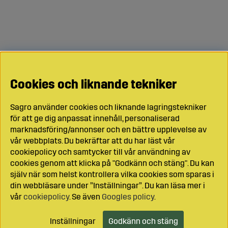
Cookies och liknande tekniker
Sagro använder cookies och liknande lagringstekniker
för att ge dig anpassat innehåll, personaliserad
marknadsföring/annonser och en bättre upplevelse av
vår webbplats. Du bekräftar att du har läst vår
cookiepolicy och samtycker till vår användning av
cookies genom att klicka på "Godkänn och stäng". Du kan
själv när som helst kontrollera vilka cookies som sparas i
din webbläsare under ”Inställningar”. Du kan läsa mer i
vår
cookiepolicy
. Se även
Googles policy
.
Inställningar
Godkänn och stäng
Lägg i kundvagnen