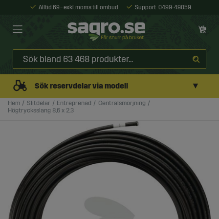
Alltid 69:- exkl. moms till ombud
Support
0499-49059
▼
Sök reservdelar via modell
Hem
Slitdelar
Entreprenad
Centralsmörjning
Högtrycksslang 8,6 x 2,3