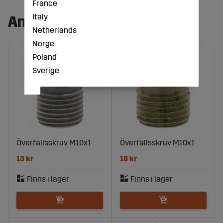
France
Italy
Andra köpte även:
Netherlands
Norge
Poland
Sverige
Överfallsskruv M10x1
Överfallsskruv M10x1
13 kr
18 kr