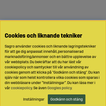
Cookies och liknande tekniker
Sagro använder cookies och liknande lagringstekniker
för att ge dig anpassat innehåll, personaliserad
marknadsföring/annonser och en bättre upplevelse av
vår webbplats. Du bekräftar att du har läst vår
cookiepolicy och samtycker till vår användning av
cookies genom att klicka på "Godkänn och stäng". Du kan
själv när som helst kontrollera vilka cookies som sparas i
din webbläsare under ”Inställningar”. Du kan läsa mer i
vår
cookiepolicy
. Se även
Googles policy
.
Inställningar
Godkänn och stäng
Lägg i kundvagnen