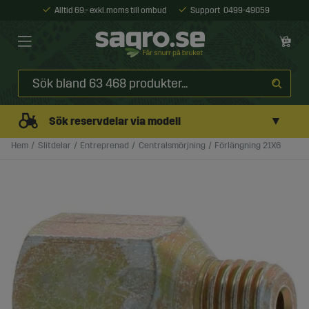
Alltid 69:- exkl. moms till ombud
Support
0499-49059
▼
Sök reservdelar via modell
Hem
Slitdelar
Entreprenad
Centralsmörjning
Förlängning 21X6