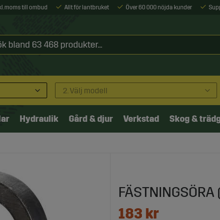
xkl. moms till ombud
Allt för lantbruket
Över 60 000 nöjda kunder
Sup
2. Välj modell
lar
Hydraulik
Gård & djur
Verkstad
Skog & träd
FÄSTNINGSÖRA 
183
kr