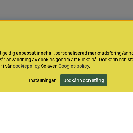
t ge dig anpassat innehåll, personaliserad marknadsföring/ann
l vår användning av cookies genom att klicka på "Godkänn och stä
r i vår
cookiepolicy
. Se även
Googles policy
.
Inställningar
Godkänn och stäng