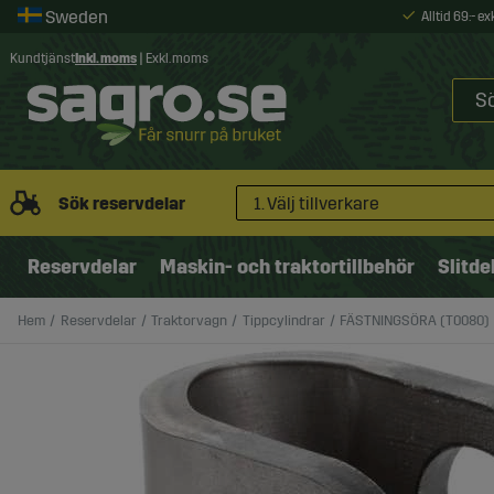
Alltid 69:- e
Kundtjänst
Inkl. moms
|
Exkl. moms
Sök reservdelar
1. Välj tillverkare
Reservdelar
Maskin- och traktortillbehör
Slitde
Hem
Reservdelar
Traktorvagn
Tippcylindrar
FÄSTNINGSÖRA (T0080)