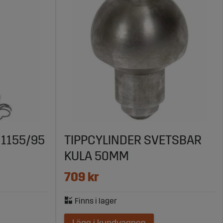
 1155/95
TIPPCYLINDER SVETSBAR
KULA 50MM
709 kr
Lägg i kundvagnen