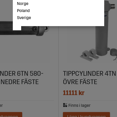
Norge
Poland
Sverige
INDER 6TN 580-
TIPPCYLINDER 4TN
NEDRE FÄSTE
ÖVRE FÄSTE
11111 kr
ndvagnen
Lägg i kundvagnen