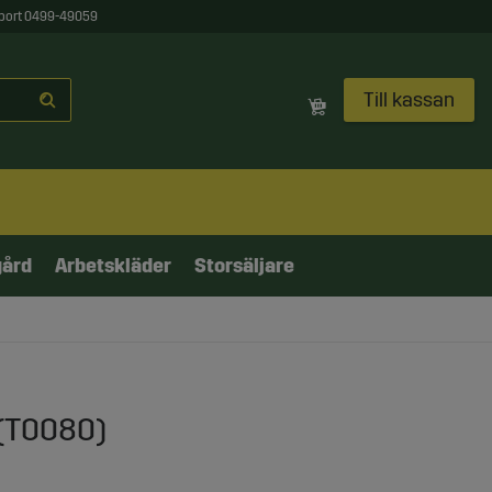
port 0499-49059
Till kassan
gård
Arbetskläder
Storsäljare
(T0080)