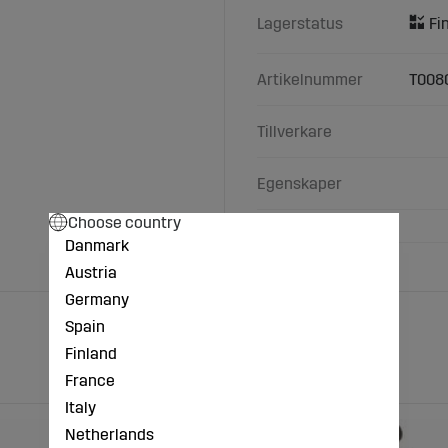
Lagerstatus
Artikelnummer
T008
Tillverkare
Egenskaper
Choose country
Danmark
Austria
Germany
Spain
Finland
France
Italy
Netherlands