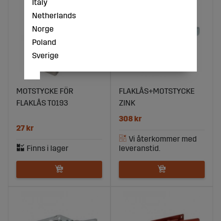
Italy
Netherlands
Norge
Poland
Sverige
MOTSTYCKE FÖR
FLAKLÅS+MOTSTYCKE
FLAKLÅS T0193
ZINK
308 kr
27 kr