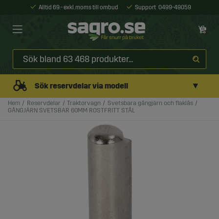
Alltid 69:- exkl. moms till ombud
Support
0499-49059
▼
Sök reservdelar via modell
Hem
Reservdelar
Traktorvagn
Svetsbara gångjärn och flaklås
GÅNGJÄRN SVETSBAR 60MM ROSTFRITT STÅL