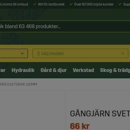
xkl. moms till ombud
Allt för lantbruket
Över 60 000 nöjda kunder
Sup
2. Välj modell
lar
Hydraulik
Gård & djur
Verkstad
Skog & träd
ÄRN SVETSBAR 100MM
GÅNGJÄRN SVE
66
kr