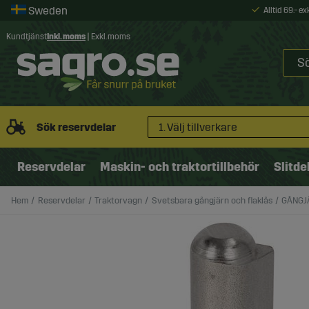
Alltid 69:- e
Kundtjänst
Inkl. moms
|
Exkl. moms
Sök reservdelar
1. Välj tillverkare
Reservdelar
Maskin- och traktortillbehör
Slitde
Hem
Reservdelar
Traktorvagn
Svetsbara gångjärn och flaklås
GÅNGJ