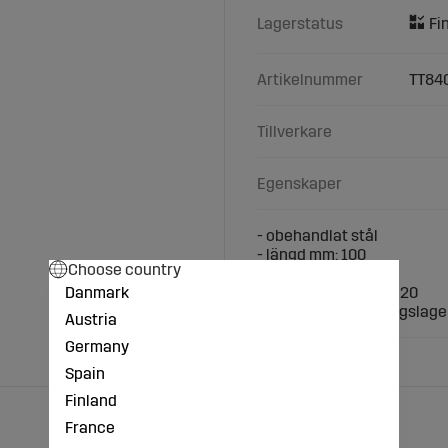
Lagerstatus
Artikelnummer
TT84
Tillverkare
Egenskaper
- obehandlat stål
- längd mm: 100
Choose country
- plugg Ø: 10
Danmark
- yttermått mm: 16 x 20
- runt huvud, mässingslage
Austria
Germany
Spain
Finland
France