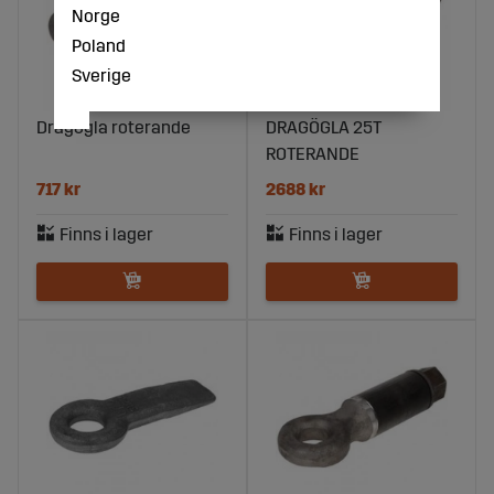
Norge
Poland
Sverige
Dragögla roterande
DRAGÖGLA 25T
ROTERANDE
717 kr
2688 kr