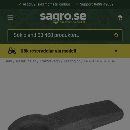
Alltid 69:- exkl. moms till ombud
Support
0499-49059
▼
Sök reservdelar via modell
Hem
Reservdelar
Traktorvagn
Dragöglor
DRAGÖGLA,FAST 14T