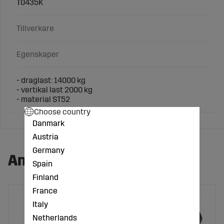
T0435K
Tillverkare
Egenskaper
- draglast: 14000 kg
- vertikal last 2000 kg
- material ST52
Choose country
Danmark
Austria
Germany
Andra köpte även:
Spain
Finland
France
Italy
Netherlands