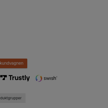
i kundvagnen
oduktgrupper