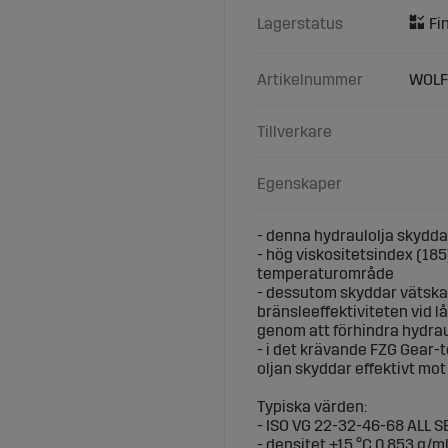
Lagerstatus
Artikelnummer
WOLF
Tillverkare
Egenskaper
- denna hydraulolja skydda
- hög viskositetsindex (185
temperaturområde
- dessutom skyddar vätska
bränsleeffektiviteten vid
genom att förhindra hydrau
- i det krävande FZG Gear-te
oljan skyddar effektivt mot
Typiska värden:
- ISO VG 22-32-46-68 ALL 
- densitet +15 °C 0,853 g/m