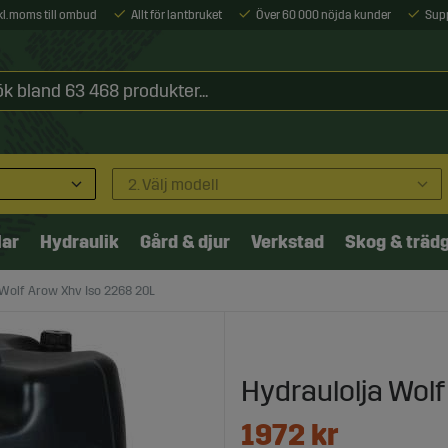
xkl. moms till ombud
Allt för lantbruket
Över 60 000 nöjda kunder
Sup
2. Välj modell
lar
Hydraulik
Gård & djur
Verkstad
Skog & träd
 Wolf Arow Xhv Iso 2268 20L
Hydraulolja Wol
1972
kr