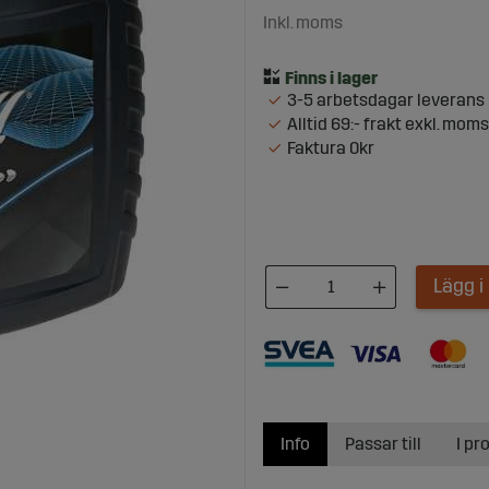
Inkl. moms
3-5 arbetsdagar leverans
Alltid 69:- frakt exkl. moms
Faktura 0kr
Lägg 
Info
Passar till
I pr