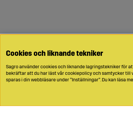
Cookies och liknande tekniker
Sagro använder cookies och liknande lagringstekniker för at
bekräftar att du har läst vår cookiepolicy och samtycker til
sparas i din webbläsare under ”Inställningar”. Du kan läsa me