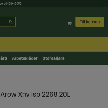
port 0499-49059
Till kassan
gård
Arbetskläder
Storsäljare
f Arow Xhv Iso 2268 20L