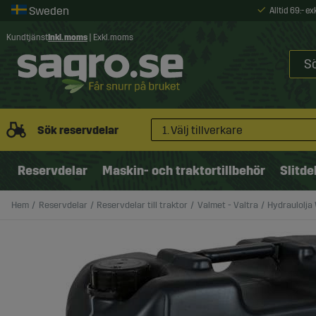
Alltid 69:- e
Kundtjänst
Inkl. moms
|
Exkl. moms
Sök reservdelar
1. Välj tillverkare
Reservdelar
Maskin- och traktortillbehör
Slitde
Hem
Reservdelar
Reservdelar till traktor
Valmet - Valtra
Hydraulolja