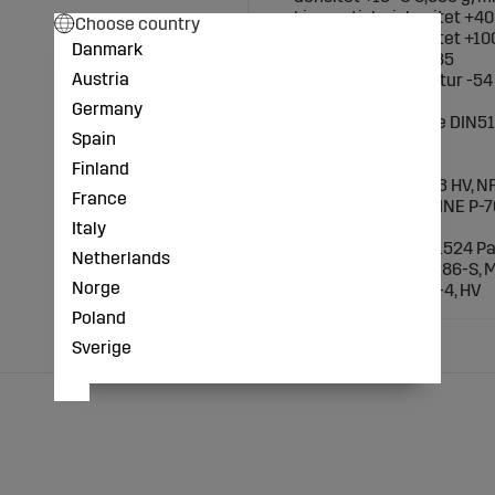
- kinematisk viskositet +4
Choose country
- kinematisk viskositet +10
Danmark
- viskositetsindex 185
Austria
- lägsta flyttemperatur -54
- flampunkt +234 °C
Germany
- FZG-test (fail stage DIN5
Spain
Prestanda:
Finland
- AFNOR: NF E 48-603 HV, N
France
- CINCINNATI: MACHINE P-70
- DENISON: HF-2
Italy
- DIN: 13357 T1/T2, 51524 Pa
Netherlands
- EATON VICKERS: I-286-S,
Norge
- ISO: 11158, HV, 6743-4, HV
Poland
Sverige