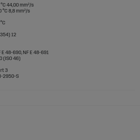
0 °C 44,00 mm²/s
0 °C 8,8 mm²/s
 °C
1354) 12
F E 48-690, NF E 48-691
 (ISO 46)
rt 3
 M-2950-S