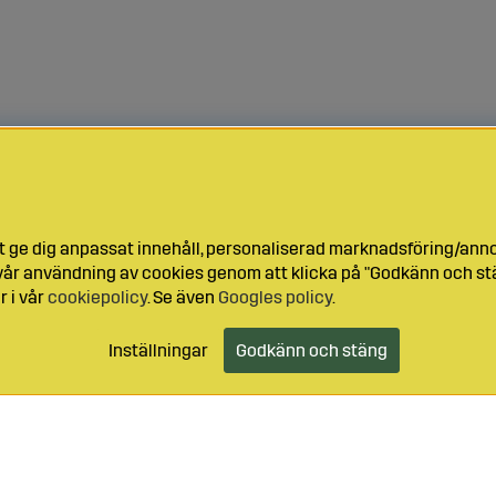
t ge dig anpassat innehåll, personaliserad marknadsföring/ann
l vår användning av cookies genom att klicka på "Godkänn och stä
r i vår
cookiepolicy
. Se även
Googles policy
.
Inställningar
Godkänn och stäng