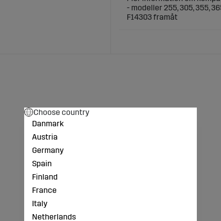
- modeller 255, 305, 355, 36
F14303 framåt
Choose country
Danmark
Austria
Germany
Spain
Finland
France
Italy
Netherlands