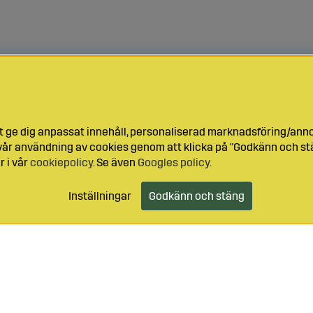
t ge dig anpassat innehåll, personaliserad marknadsföring/ann
l vår användning av cookies genom att klicka på "Godkänn och stä
r i vår
cookiepolicy
. Se även
Googles policy
.
Inställningar
Godkänn och stäng