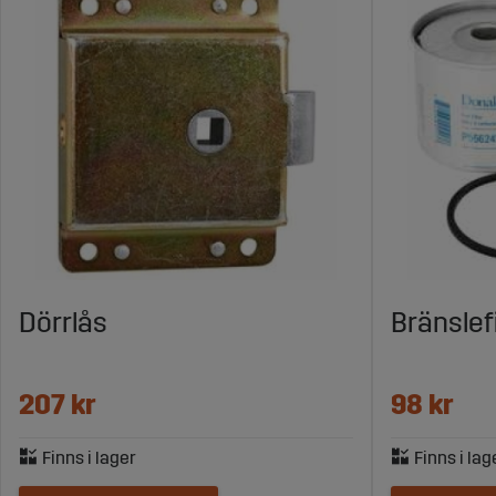
Dörrlås
Bränslef
207 kr
98 kr