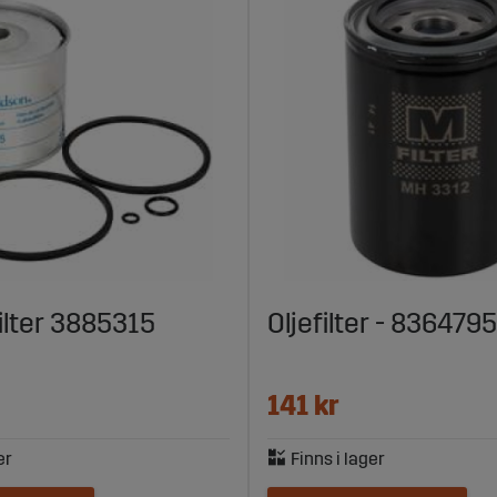
ilter 3885315
Oljefilter - 836479
141 kr