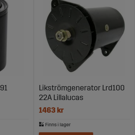
591
Likströmgenerator Lrd100
22A Lillalucas
1463 kr