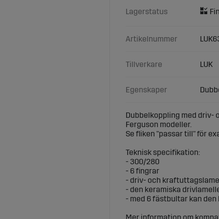
Lagerstatus
Artikelnummer
LUK6
Tillverkare
LUK
Egenskaper
Dubbe
Dubbelkoppling med driv- oc
Ferguson modeller.
Se fliken "passar till" för e
Teknisk specifikation:
- 300/280
- 6 fingrar
- driv- och kraftuttagslame
- den keramiska drivlamell
- med 6 fästbultar kan den
Mer information om kompati