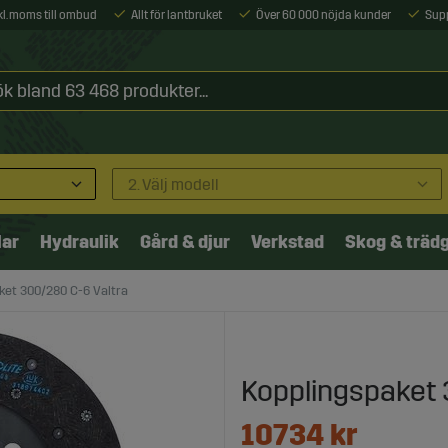
xkl. moms till ombud
Allt för lantbruket
Över 60 000 nöjda kunder
Sup
2. Välj modell
lar
Hydraulik
Gård & djur
Verkstad
Skog & träd
ket 300/280 C-6 Valtra
Kopplingspaket 
10734
kr