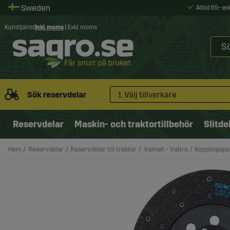
Alltid 69:- e
Kundtjänst
Inkl. moms
|
Exkl. moms
Sök reservdelar
1. Välj tillverkare
Reservdelar
Maskin- och traktortillbehör
Slitde
Hem
Reservdelar
Reservdelar till traktor
Valmet - Valtra
Kopplingspa