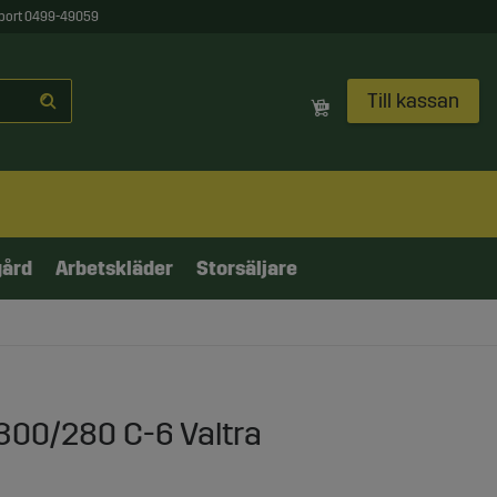
port 0499-49059
Till kassan
gård
Arbetskläder
Storsäljare
300/280 C-6 Valtra