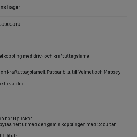
30303319
lkoppling med driv- och kraftuttagslamell
h kraftuttagslamell. Passar bl.a. till Valmet och Massey
xakta värden.
ll
en har 6 puckar
 bytas helt ut med den gamla kopplingen med 12 bultar
bilitet: