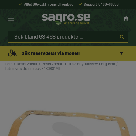
Alltid 69:- exkl. moms till ombud
Support
0499-49059
▼
Sök reservdelar via modell
Hem
Reservdelar
Reservdelar till traktor
Massey Ferguson
Tätning hydraulblock - 180881M1