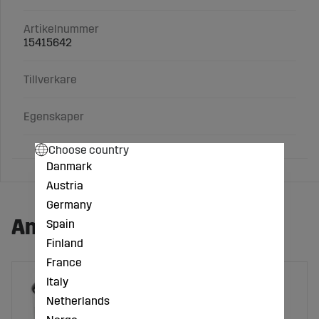
Artikelnummer
15415642
Tillverkare
Egenskaper
Choose country
Danmark
Austria
Germany
Andra köpte även:
Spain
Finland
France
Italy
Netherlands