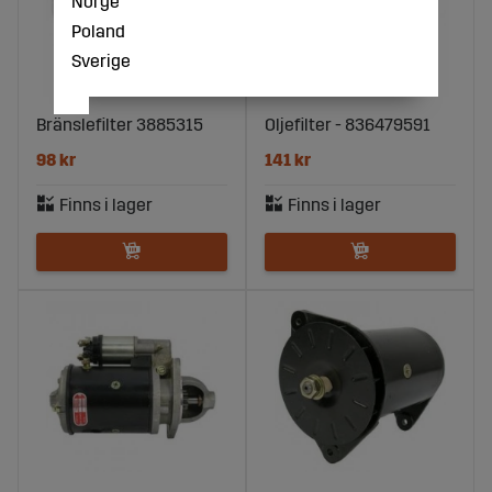
Norge
Poland
Sverige
Bränslefilter 3885315
Oljefilter - 836479591
98 kr
141 kr