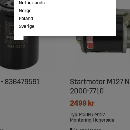
Netherlands
Norge
Poland
Sverige
r - 836479591
Startmotor M127 N
2000-7710
2499 kr
Typ: M50G / M127
Montering: Högersida