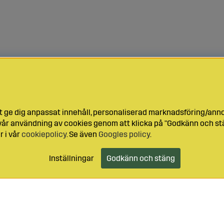
t ge dig anpassat innehåll, personaliserad marknadsföring/ann
l vår användning av cookies genom att klicka på "Godkänn och stä
r i vår
cookiepolicy
. Se även
Googles policy
.
Inställningar
Godkänn och stäng