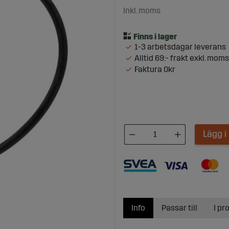
Inkl. moms
1-3 arbetsdagar leverans
Alltid 69:- frakt exkl. moms
Faktura 0kr
Lägg 
Info
Passar till
I pr