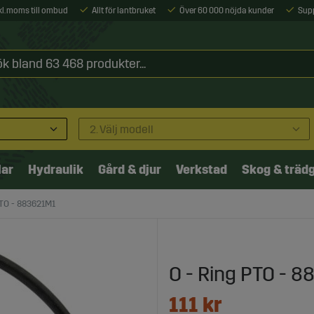
xkl. moms till ombud
Allt för lantbruket
Över 60 000 nöjda kunder
Sup
2. Välj modell
lar
Hydraulik
Gård & djur
Verkstad
Skog & träd
PTO - 883621M1
O - Ring PTO - 
111
kr