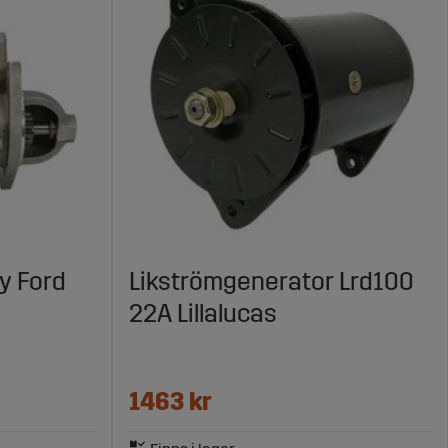
y Ford
Likströmgenerator Lrd100
22A Lillalucas
1463 kr