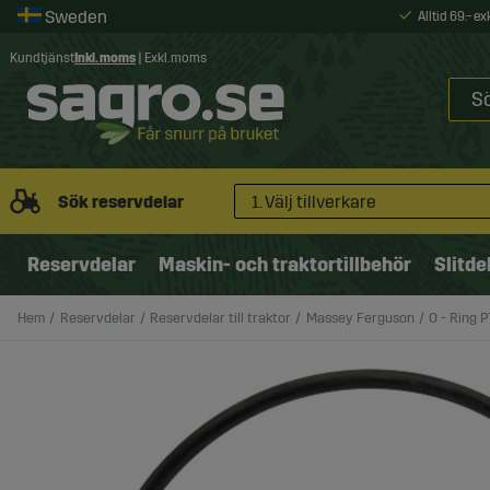
Alltid 69:- e
Kundtjänst
Inkl. moms
|
Exkl. moms
Sök reservdelar
1. Välj tillverkare
Reservdelar
Maskin- och traktortillbehör
Slitde
Hem
Reservdelar
Reservdelar till traktor
Massey Ferguson
O - Ring 