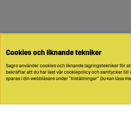
Cookies och liknande tekniker
Sagro använder cookies och liknande lagringstekniker för at
bekräftar att du har läst vår cookiepolicy och samtycker til
sparas i din webbläsare under ”Inställningar”. Du kan läsa me