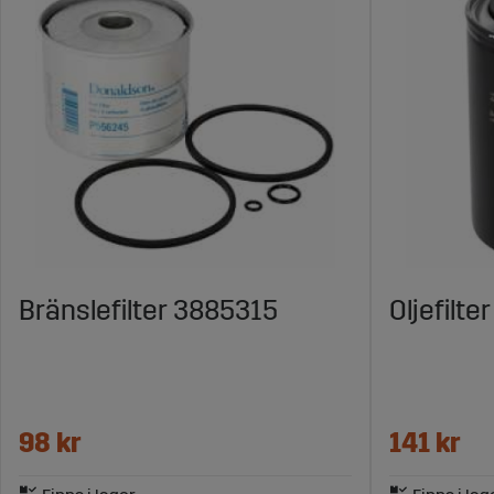
Bränslefilter 3885315
Oljefilte
98 kr
141 kr