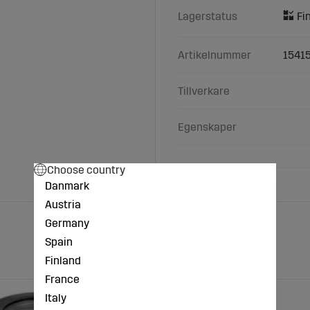
Lagerstatus
Artikelnummer
1541
Tillverkare
Egenskaper
Choose country
Danmark
Austria
Germany
Spain
Finland
France
Italy