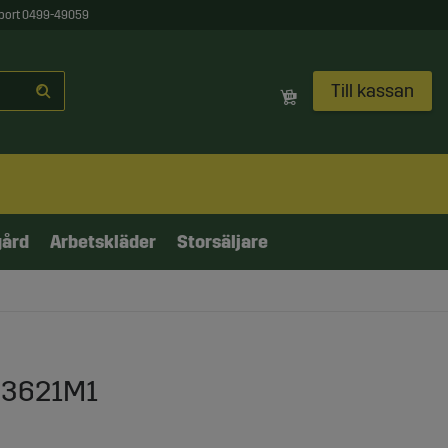
port 0499-49059
Till kassan
gård
Arbetskläder
Storsäljare
883621M1