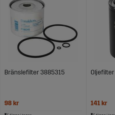
Bränslefilter 3885315
Oljefilte
98 kr
141 kr