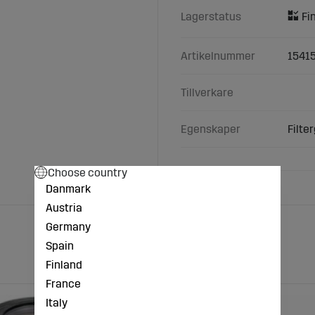
Lagerstatus
Artikelnummer
1541
Tillverkare
Egenskaper
Filte
Choose country
Danmark
Austria
Germany
Spain
Finland
France
Italy