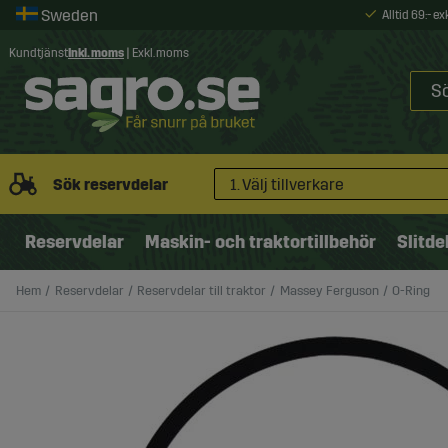
Alltid 69:- e
Kundtjänst
Inkl. moms
|
Exkl. moms
Sök reservdelar
1. Välj tillverkare
Reservdelar
Maskin- och traktortillbehör
Slitde
Hem
Reservdelar
Reservdelar till traktor
Massey Ferguson
O-Ring