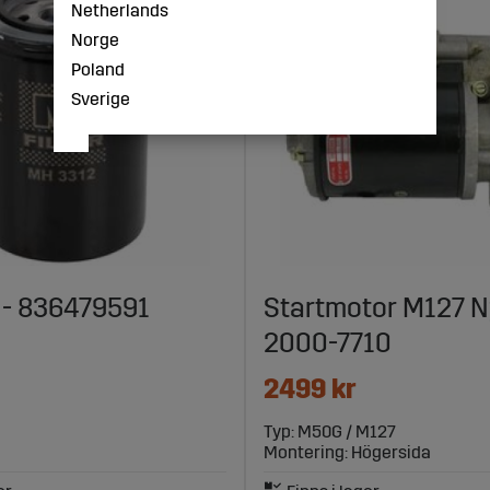
Netherlands
Norge
Poland
Sverige
r - 836479591
Startmotor M127 N
2000-7710
2499 kr
Typ: M50G / M127
Montering: Högersida