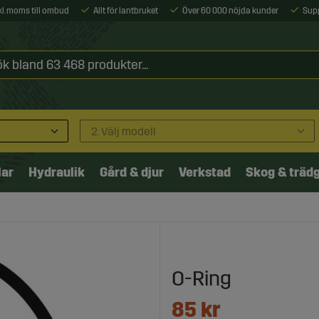
xkl. moms till ombud
Allt för lantbruket
Över 60 000 nöjda kunder
Sup
2. Välj modell
lar
Hydraulik
Gård & djur
Verkstad
Skog & träd
O-Ring
85
kr