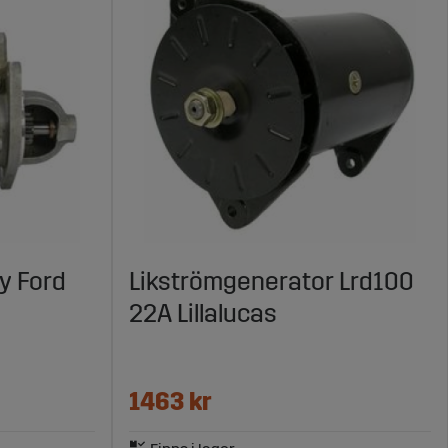
y Ford
Likströmgenerator Lrd100
22A Lillalucas
1463 kr