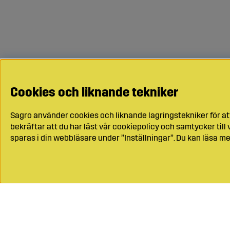
Cookies och liknande tekniker
Sagro använder cookies och liknande lagringstekniker för at
bekräftar att du har läst vår cookiepolicy och samtycker til
sparas i din webbläsare under ”Inställningar”. Du kan läsa me