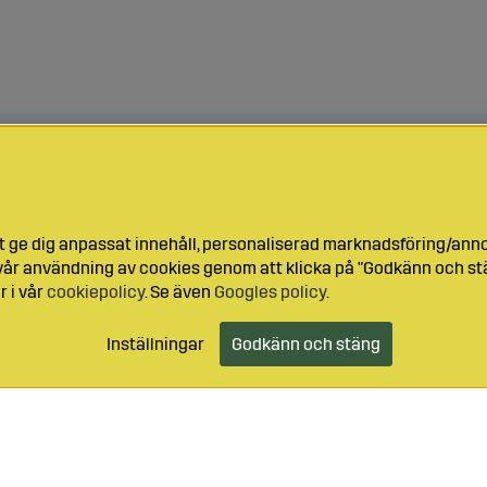
t ge dig anpassat innehåll, personaliserad marknadsföring/ann
l vår användning av cookies genom att klicka på "Godkänn och stä
r i vår
cookiepolicy
. Se även
Googles policy
.
Inställningar
Godkänn och stäng