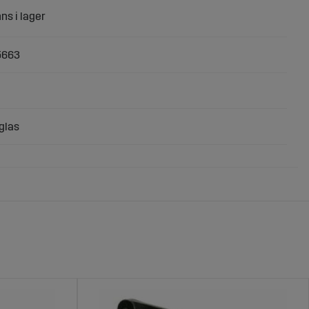
5663
rglas