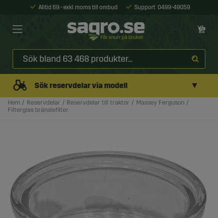
Alltid 69:- exkl. moms till ombud
Support
0499-49059
▼
Sök reservdelar via modell
Hem
Reservdelar
Reservdelar till traktor
Massey Ferguson
Filterglas bränslefilter