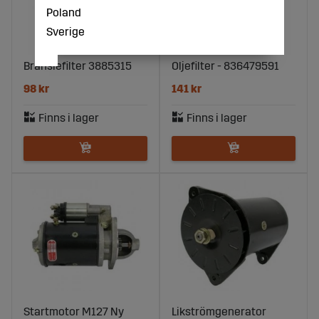
Poland
Sverige
Bränslefilter 3885315
Oljefilter - 836479591
98 kr
141 kr
Startmotor M127 Ny
Likströmgenerator