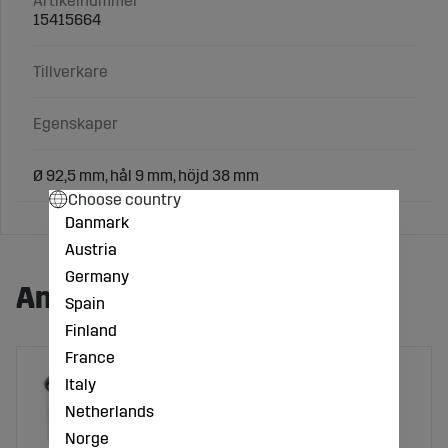
Artikelnummer
15415664
Tillverkare
Egenskaper
Ø 92,5 mm, hål 9 mm, höjd 38 mm
Choose country
Danmark
Austria
Germany
Andra köpte även:
Spain
Finland
France
Italy
Netherlands
Norge