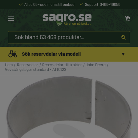
Alltid 69:- exkl. moms till ombud
Support
0499-49059
▼
Sök reservdelar via modell
Hem
Reservdelar
Reservdelar till traktor
John Deere
Vevstångslager standard - AT10123