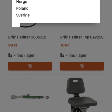
Norge
Poland
Sverige
Bränslefilter 3885315
Bränslefilter Typ Cav296
98 kr
76 kr