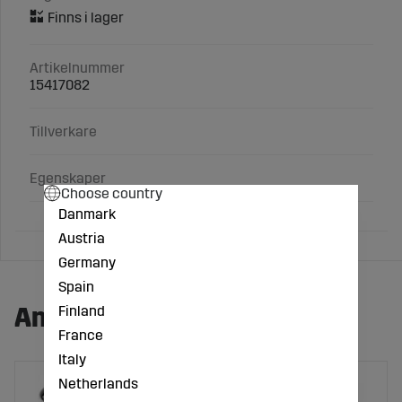
Artikelnummer
15417082
Tillverkare
Egenskaper
Choose country
Danmark
Austria
Germany
Spain
Andra köpte även:
Finland
France
Italy
Netherlands