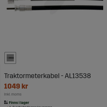
Traktormeterkabel - AL13538
1049
kr
Inkl. moms