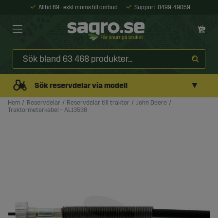
Alltid 69:- exkl. moms till ombud
Support
0499-49059
▼
Sök reservdelar via modell
Hem
Reservdelar
Reservdelar till traktor
John Deere
Traktormeterkabel - AL13538