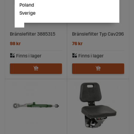
Poland
Sverige
Bränslefilter 3885315
Bränslefilter Typ Cav296
98 kr
76 kr