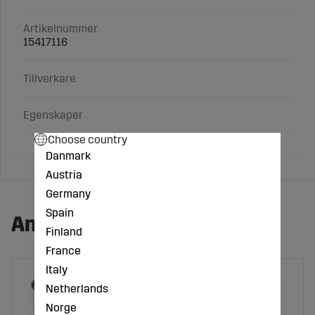
Artikelnummer
15417116
Tillverkare
Egenskaper
Choose country
Danmark
Austria
Germany
Spain
Andra köpte även:
Finland
France
Italy
Netherlands
Norge