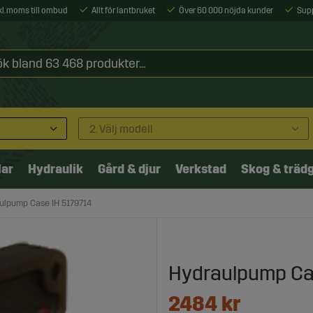
xkl. moms till ombud
Allt för lantbruket
Över 60 000 nöjda kunder
Sup
2. Välj modell
lar
Hydraulik
Gård & djur
Verkstad
Skog & träd
ulpump Case IH 5179714
Hydraulpump Ca
2484
kr