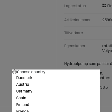
Lagerstatus
Artikelnummer
2599
Tillverkare
Egenskaper
rotat
Volym
Hydraulpump som passar div
Choose country
Teknisktspecifikation:
Danmark
-rotationsriktning: moturs
Volym (cm³/v): 19,2
Austria
-Inpassning Ø (mm): 36,5
Germany
Spain
Finland
France