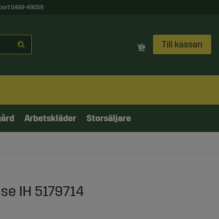
port 0499-49059
Till kassan
gård
Arbetskläder
Storsäljare
se IH 5179714