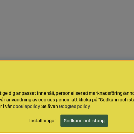
t ge dig anpassat innehåll, personaliserad marknadsföring/ann
l vår användning av cookies genom att klicka på "Godkänn och stä
r i vår
cookiepolicy
. Se även
Googles policy
.
Inställningar
Godkänn och stäng