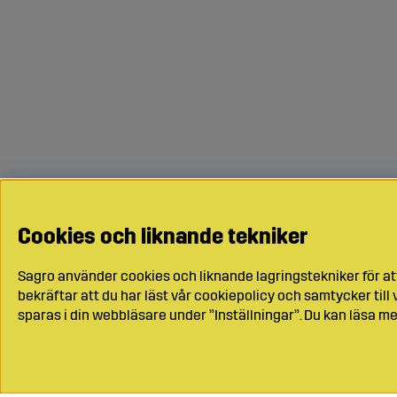
Cookies och liknande tekniker
Sagro använder cookies och liknande lagringstekniker för at
bekräftar att du har läst vår cookiepolicy och samtycker til
sparas i din webbläsare under ”Inställningar”. Du kan läsa me