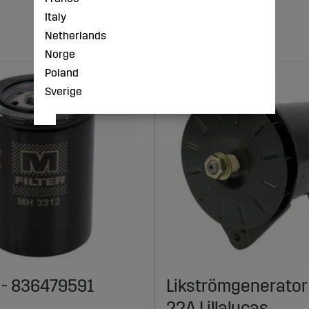
Italy
Netherlands
Norge
Poland
Sverige
r - 836479591
Likströmgenerator
22A Lillalucas