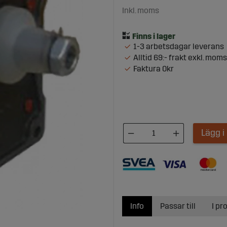
Inkl. moms
1-3 arbetsdagar leverans
Alltid 69:- frakt exkl. moms
Faktura 0kr
Lägg 
Info
Passar till
I pr