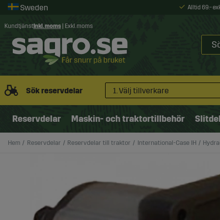
Alltid 69:- e
Kundtjänst
Inkl. moms
|
Exkl. moms
Sök reservdelar
1. Välj tillverkare
Reservdelar
Maskin- och traktortillbehör
Slitde
Hem
Reservdelar
Reservdelar till traktor
International-Case IH
Hydra