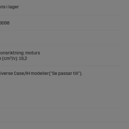
9098
ionsriktning: moturs
 (cm³/v): 19,2
erse Case/IH modeller("Se passar till").