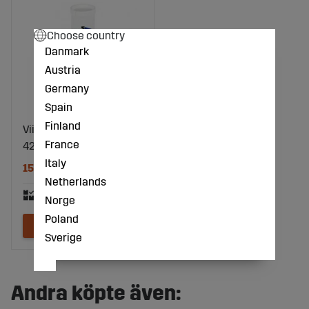
Choose country
Danmark
Austria
Germany
Spain
Finland
Viima Synthetic 460 Ep2
France
420Ml
Italy
154 kr
Netherlands
Norge
Poland
Sverige
Andra köpte även: