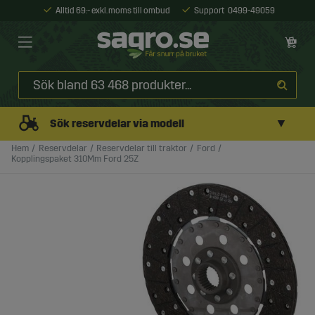
Alltid 69:- exkl. moms till ombud
Support
0499-49059
▼
Sök reservdelar via modell
Hem
Reservdelar
Reservdelar till traktor
Ford
Kopplingspaket 310Mm Ford 25Z