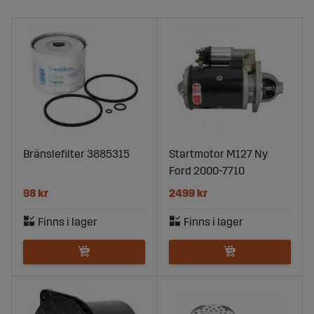
Bränslefilter 3885315
Startmotor M127 Ny
Ford 2000-7710
98 kr
2499 kr