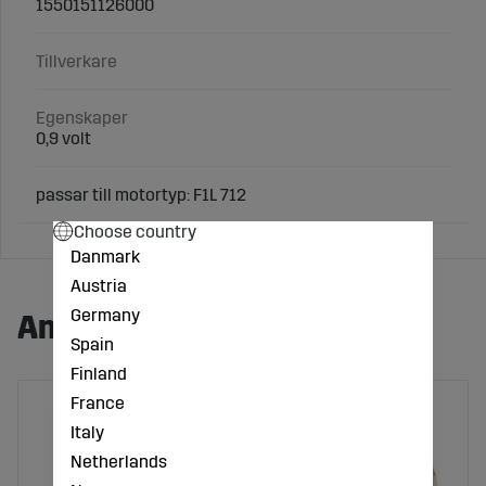
1550151126000
Tillverkare
Egenskaper
0,9 volt
passar till motortyp: F1L 712
Choose country
Danmark
Austria
Germany
Andra köpte även:
Spain
Finland
France
Italy
Netherlands