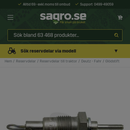
Alltid 69:- exkl. moms till ombud
Support
0499-49059
▼
Sök reservdelar via modell
Hem
Reservdelar
Reservdelar till traktor
Deutz - Fahr
Glödstift