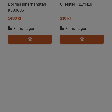
Dörrlås Innerhandtag
Oljefilter - 1174418
K303805
1463 kr
210 kr