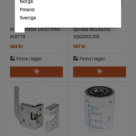
Norge
Poland
Sverige
Bränslefilter 141X77Mm
Spridar Bricka Cu
916778
10X20X2 6St
163 kr
167 kr