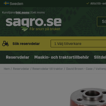
Alltid 69:- e
Kundtjänst
Inkl. moms
|
Exkl. moms
Sök reservdelar
1. Välj tillverkare
Reservdelar
Maskin- och traktortillbehör
Slitde
Hem
Reservdelar
Reservdelar till traktor
David Brown - Case
Vattenp