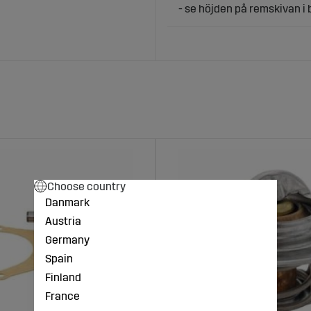
- se höjden på remskivan i 
Choose country
Danmark
Austria
Germany
Spain
Finland
France