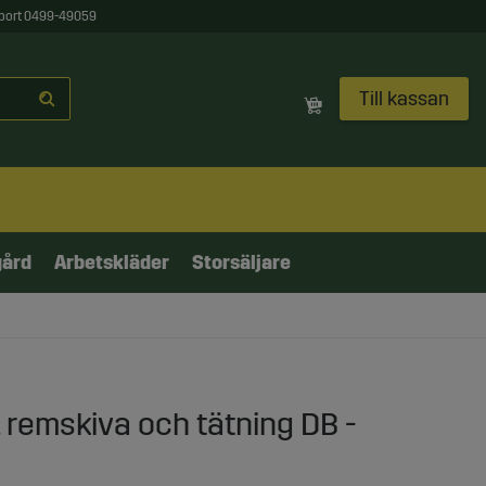
port 0499-49059
Till kassan
gård
Arbetskläder
Storsäljare
 remskiva och tätning DB -