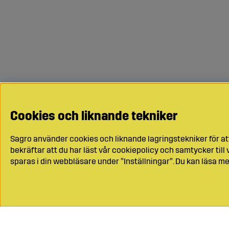
Cookies och liknande tekniker
Sagro använder cookies och liknande lagringstekniker för at
bekräftar att du har läst vår cookiepolicy och samtycker til
sparas i din webbläsare under ”Inställningar”. Du kan läsa me