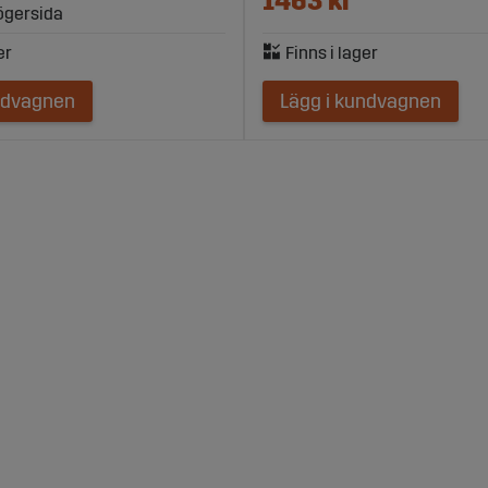
1463 kr
ögersida
ndvagnen
Lägg i kundvagnen