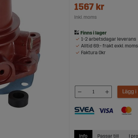
1567
kr
Inkl. moms
1-2 arbetsdagar leverans
Alltid 69:- frakt exkl. moms
Faktura 0kr
Lägg 
Info
Passar till
I pr