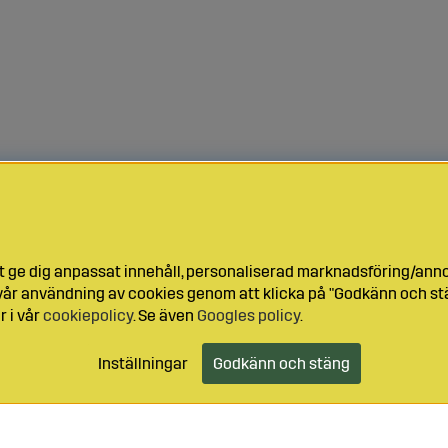
t ge dig anpassat innehåll, personaliserad marknadsföring/ann
l vår användning av cookies genom att klicka på "Godkänn och stä
r i vår
cookiepolicy
. Se även
Googles policy
.
Inställningar
Godkänn och stäng