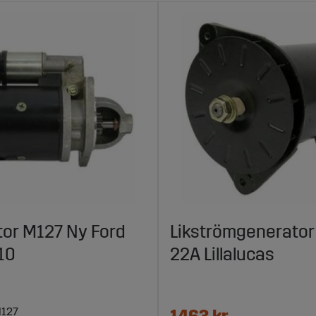
or M127 Ny Ford
Likströmgenerator
10
22A Lillalucas
M127