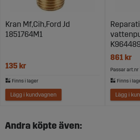
Kran Mf,Cih,Ford Jd
Reparat
1851764M1
vattenp
K964489
861 kr
135 kr
Passar art.nr
Lägg i kundvagnen
Lägg i ku
Andra köpte även: