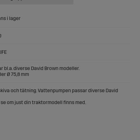
0
IFE
r bl.a. diverse David Brown modeller.
ler
Ø 75,8 mm
kiva och tätning. Vattenpumpen passar diverse David
tt se om just din traktormodell finns med.