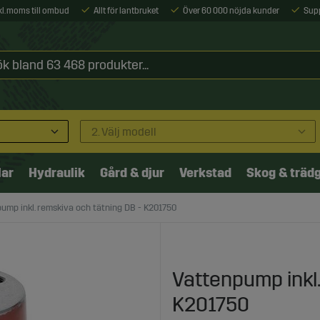
xkl. moms till ombud
Allt för lantbruket
Över 60 000 nöjda kunder
Sup
2. Välj modell
lar
Hydraulik
Gård & djur
Verkstad
Skog & träd
ump inkl. remskiva och tätning DB - K201750
Vattenpump inkl.
K201750