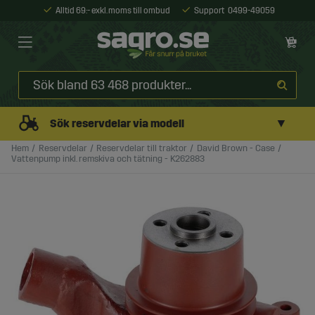
Alltid 69:- exkl. moms till ombud
Support
0499-49059
▼
Sök reservdelar via modell
Hem
Reservdelar
Reservdelar till traktor
David Brown - Case
Vattenpump inkl. remskiva och tätning - K262883