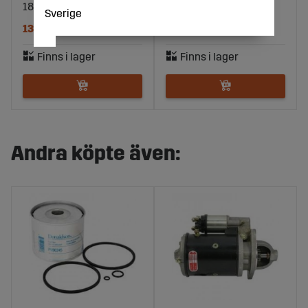
1851764M1
FI 4086415
Sverige
135 kr
178 kr
Andra köpte även: