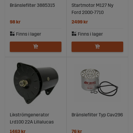
Bränslefilter 3885315
Startmotor M127 Ny
Ford 2000-7710
98 kr
2499 kr
Likströmgenerator
Bränslefilter Typ Cav296
Lrd100 22A Lillalucas
1463 kr
76 kr