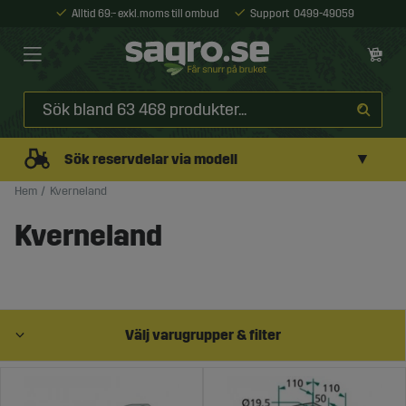
Alltid 69:- exkl. moms till ombud
Support
0499-49059
▼
Sök reservdelar via modell
Hem
Kverneland
Kverneland
Välj varugrupper & filter