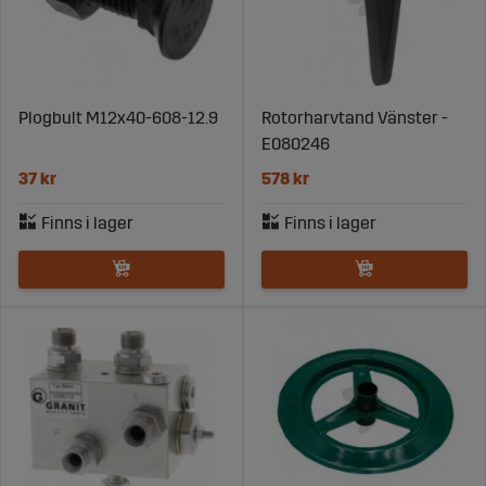
Plogbult M12x40-608-12.9
Rotorharvtand Vänster -
E080246
37 kr
578 kr