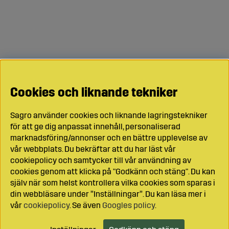
Cookies och liknande tekniker
Sagro använder cookies och liknande lagringstekniker
för att ge dig anpassat innehåll, personaliserad
marknadsföring/annonser och en bättre upplevelse av
vår webbplats. Du bekräftar att du har läst vår
cookiepolicy och samtycker till vår användning av
cookies genom att klicka på "Godkänn och stäng". Du kan
själv när som helst kontrollera vilka cookies som sparas i
din webbläsare under ”Inställningar”. Du kan läsa mer i
vår
cookiepolicy
. Se även
Googles policy
.