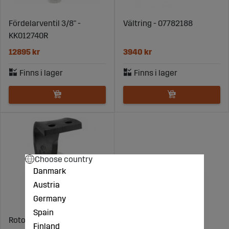
Fördelarventil 3/8" -
Vältring - 07782188
KK012740R
12895 kr
3940 kr
Choose country
Danmark
Austria
Germany
Spain
Rotorharvtand Höger -
Finland