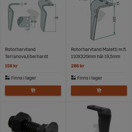
Rotorharvtand
Rotorharvtand Maletti m.fl.
Terranova,Eberhardt
110X320mm hål 19,5mm
156 kr
286 kr