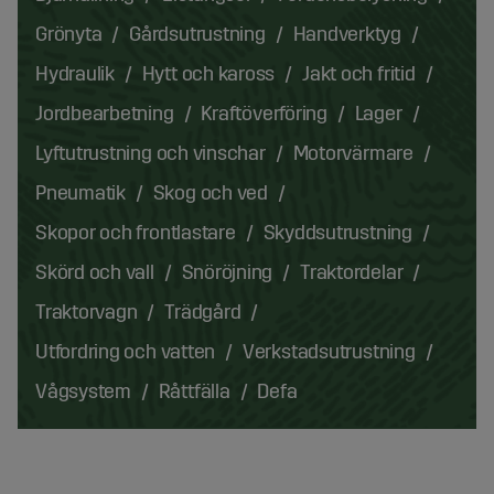
Grönyta
Gårdsutrustning
Handverktyg
Hydraulik
Hytt och kaross
Jakt och fritid
Jordbearbetning
Kraftöverföring
Lager
Lyftutrustning och vinschar
Motorvärmare
Pneumatik
Skog och ved
Skopor och frontlastare
Skyddsutrustning
Skörd och vall
Snöröjning
Traktordelar
Traktorvagn
Trädgård
Utfordring och vatten
Verkstadsutrustning
Vågsystem
Råttfälla
Defa