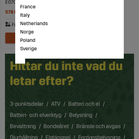
E070246
France
578 kr
Italy
Netherlands
Norge
Poland
Sverige
Hittar du inte vad du
letar efter?
3-punktsdelar
ATV
Batteri och el
Batteri- och elverktyg
Belysning
Bevattning
Bondeåret
Bränsle och avgas
Djurhållning
Elstängsel
Fordonsbelysning