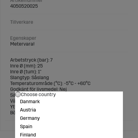
Artikelnummer
4050520025
Tillverkare
Egenskaper
Metervara!
Arbetstryck (bar): 7
Inre Ø (mm): 25
Inre Ø (tum): 1"
Slangtyp: Såslang
Temperaturområde (°C): -5°C - +60°C
Godkänt för livsmedel: Nej
Choose country
Säljs per meter!
Väggtjocklek (mm): 3
Danmark
Ytter-Ø (mm): 31
Austria
Böjradie (mm): 110
Germany
Spain
Finland