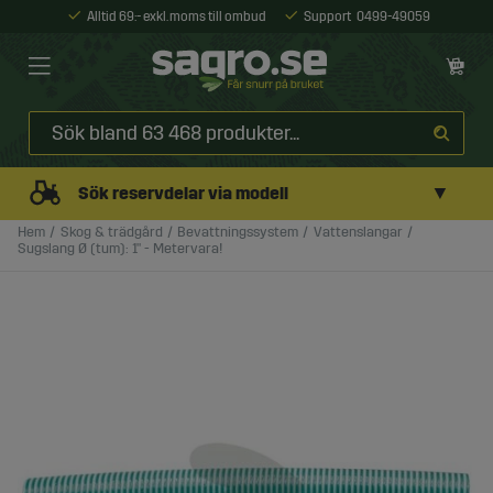
Alltid 69:- exkl. moms till ombud
Support
0499-49059
▼
Sök reservdelar via modell
Hem
Skog & trädgård
Bevattningssystem
Vattenslangar
Sugslang Ø (tum): 1" - Metervara!