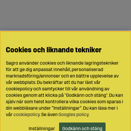
Cookies och liknande tekniker
Sagro använder cookies och liknande lagringstekniker
för att ge dig anpassat innehåll, personaliserad
marknadsföring/annonser och en bättre upplevelse av
vår webbplats. Du bekräftar att du har läst vår
cookiepolicy och samtycker till vår användning av
cookies genom att klicka på "Godkänn och stäng". Du kan
själv när som helst kontrollera vilka cookies som sparas i
din webbläsare under ”Inställningar”. Du kan läsa mer i
vår
cookiepolicy
. Se även
Googles policy
.
Inställningar
Godkänn och stäng
Lägg i kundvagnen