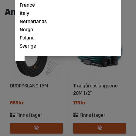
France
Andra köpte även:
Italy
Netherlands
Norge
Poland
Sverige
DROPPSLANG 15M
Trädgårdsslangserie
20M 1/2"
663 kr
175 kr