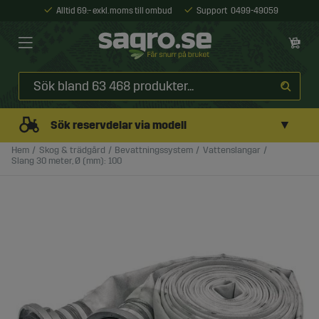
Alltid 69:- exkl. moms till ombud
Support
0499-49059
▼
Sök reservdelar via modell
Hem
Skog & trädgård
Bevattningssystem
Vattenslangar
Slang 30 meter, Ø (mm): 100