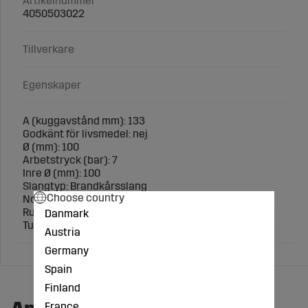
Artikelnummer
4050503022
Tillverkare
Egenskaper
A (kuggavstånd mm): 133
Godkänt för livsmedel: nej
Ø (mm): 100
Arbetstryck (bar): 7
Inre Ø (mm): 100
Slangtyp: Brandkårsslang
Choose country
Nominell bredd: A
Rull-längd (m): 30
Danmark
Tum: 4"
Austria
Germany
Spain
Finland
France