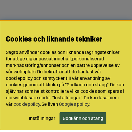
Cookies och liknande tekniker
Sagro använder cookies och liknande lagringstekniker
för att ge dig anpassat innehåll, personaliserad
marknadsföring/annonser och en bättre upplevelse av
vår webbplats. Du bekräftar att du har läst vår
cookiepolicy och samtycker till vår användning av
cookies genom att klicka på "Godkänn och stäng". Du kan
själv när som helst kontrollera vilka cookies som sparas i
din webbläsare under ”Inställningar”. Du kan läsa mer i
vår
cookiepolicy
. Se även
Googles policy
.
Inställningar
Godkänn och stäng
Lägg i kundvagnen