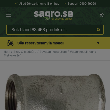
Alltid 69:- exkl. moms till ombud
Support
0499-49059
▼
Sök reservdelar via modell
Hem
Skog & trädgård
Bevattningssystem
Vattenkopplingar
T-stycke 1/4"