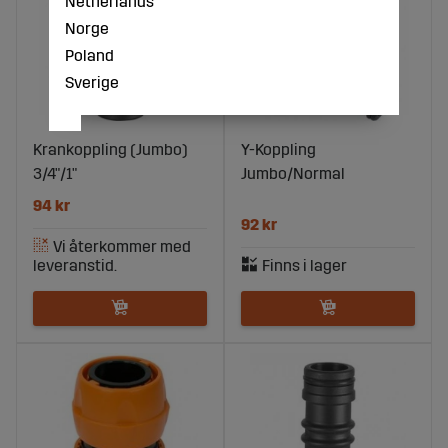
Netherlands
Norge
Poland
Sverige
Krankoppling (Jumbo)
Y-Koppling
3/4"/1"
Jumbo/Normal
94 kr
92 kr