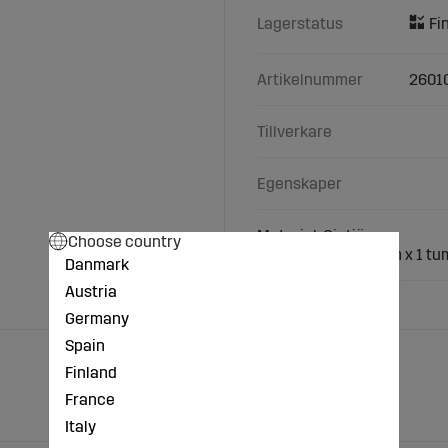
Lagerstatus
Artikelnummer
2601
Tillverkare
Egenskaper
Material: Gjutjärn
Choose country
Anslutning: 1 1/4 tum x 1 tu
Danmark
Austria
Germany
Spain
Finland
France
Italy