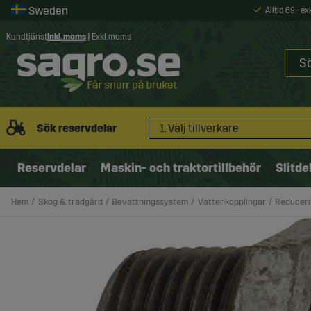
Alltid 69:- e
Kundtjänst
Inkl. moms
|
Exkl. moms
Sök reservdelar
1. Välj tillverkare
Reservdelar
Maskin- och traktortillbehör
Slitde
Hem
Skog & trädgård
Bevattningssystem
Vattenkopplingar
Reducerin