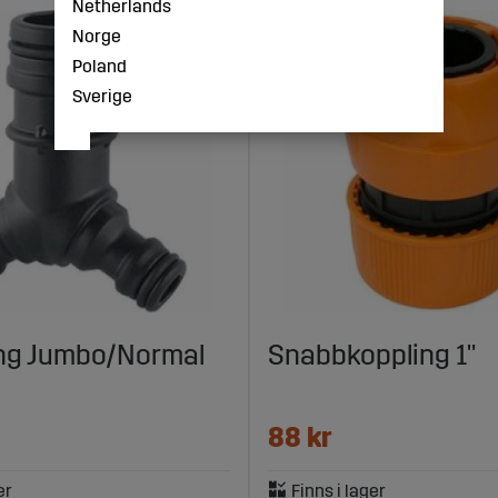
Netherlands
Norge
Poland
Sverige
ing Jumbo/Normal
Snabbkoppling 1"
88 kr