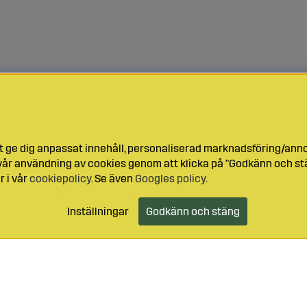
t ge dig anpassat innehåll, personaliserad marknadsföring/ann
l vår användning av cookies genom att klicka på "Godkänn och stä
r i vår
cookiepolicy
. Se även
Googles policy
.
Inställningar
Godkänn och stäng