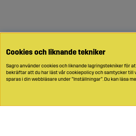
Cookies och liknande tekniker
Sagro använder cookies och liknande lagringstekniker för at
bekräftar att du har läst vår cookiepolicy och samtycker til
sparas i din webbläsare under ”Inställningar”. Du kan läsa me