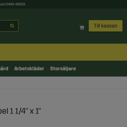
port 0499-49059
Till kassan
gård
Arbetskläder
Storsäljare
 1 1/4" x 1"