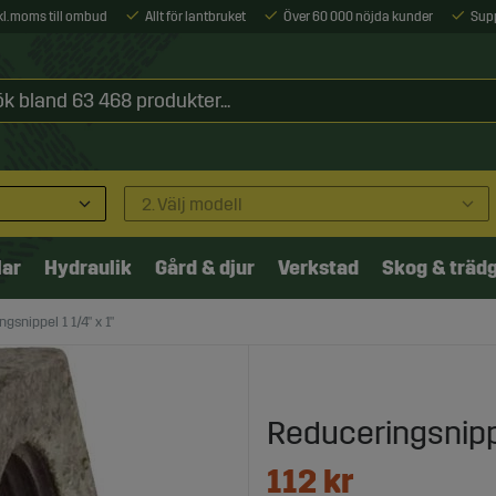
xkl. moms till ombud
Allt för lantbruket
Över 60 000 nöjda kunder
Sup
2. Välj modell
lar
Hydraulik
Gård & djur
Verkstad
Skog & träd
gsnippel 1 1/4" x 1"
Reduceringsnippel
112
kr