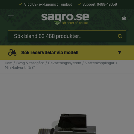
Alltid 69:- exkl. moms till ombud
Support
0499-49059
▼
Sök reservdelar via modell
Hem
Skog & trädgård
Bevattningssystem
Vattenkopplingar
Mini-kulventil 1/8"