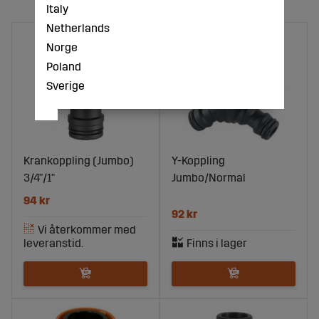
Italy
Netherlands
Norge
Poland
Sverige
Krankoppling (Jumbo)
Y-Koppling
3/4"/1"
Jumbo/Normal
94 kr
92 kr