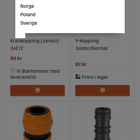
Norge
Poland
Sverige
Krankoppling (Jumbo)
Y-Koppling
3/4"/1"
Jumbo/Normal
94 kr
92 kr