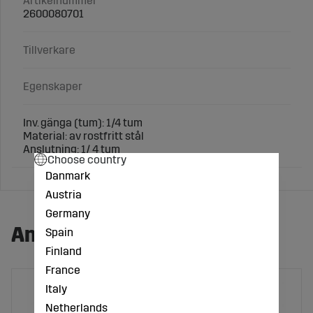
Artikelnummer
2600080701
Tillverkare
Egenskaper
Inv. gänga (tum): 1/4 tum
Material: av rostfritt stål
Anslutning: 1/ 4 tum
Choose country
Danmark
Austria
Germany
Andra köpte även:
Spain
Finland
France
Italy
Netherlands