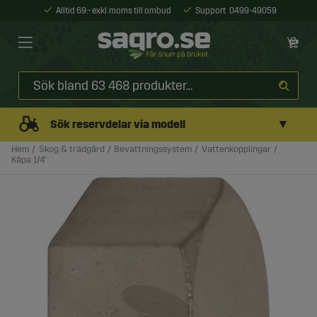
Alltid 69:- exkl. moms till ombud
Support
0499-49059
▼
Sök reservdelar via modell
Hem
Skog & trädgård
Bevattningssystem
Vattenkopplingar
Kåpa 1/4"