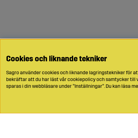
Cookies och liknande tekniker
Sagro använder cookies och liknande lagringstekniker för at
bekräftar att du har läst vår cookiepolicy och samtycker til
sparas i din webbläsare under ”Inställningar”. Du kan läsa me