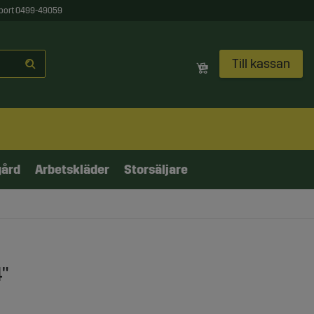
port 0499-49059
Till kassan
gård
Arbetskläder
Storsäljare
"