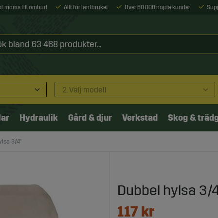
xkl. moms till ombud
Allt för lantbruket
Över 60 000 nöjda kunder
Sup
2. Välj modell
lar
Hydraulik
Gård & djur
Verkstad
Skog & träd
lsa 3/4"
Dubbel hylsa 3/4
117
kr