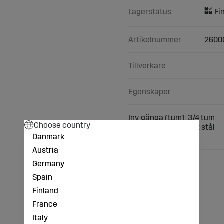
Lagerstatus
Artikelnummer
2600
Tillverkare
Egenskaper
Inv. gänga (tum): 3/4 tum
Choose country
Material: av rostfritt stål
Danmark
Anslutning: 3/ 4 tum
Austria
Germany
Spain
Finland
France
Italy