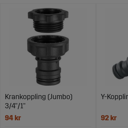
Krankoppling (Jumbo)
Y-Koppl
3/4"/1"
94 kr
92 kr