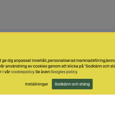
t ge dig anpassat innehåll, personaliserad marknadsföring/ann
l vår användning av cookies genom att klicka på "Godkänn och stä
r i vår
cookiepolicy
. Se även
Googles policy
.
Inställningar
Godkänn och stäng