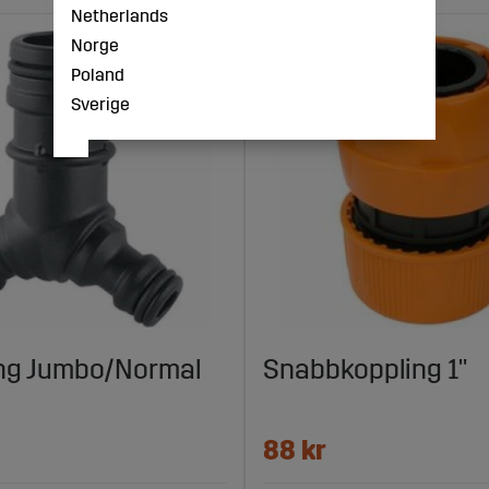
Netherlands
Norge
Poland
Sverige
ing Jumbo/Normal
Snabbkoppling 1"
88 kr