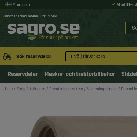
Alltid 69:- e
Kundtjänst
Inkl. moms
|
Exkl. moms
Sök reservdelar
1. Välj tillverkare
Reservdelar
Maskin- och traktortillbehör
Slitde
Hem
Skog & trädgård
Bevattningssystem
Vattenkopplingar
Dubbel hy