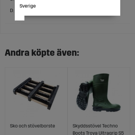
Sverige
D: 300
Andra köpte även:
Sko och stövelborste
Skyddsstövel Techno
Boots Troya Ultragrip S5