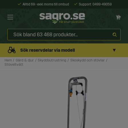
Alltid 69:- exkl. moms till ombud
Support
0499-49059
▼
Sök reservdelar via modell
Hem
Gård & djur
Skyddsutrustning
Skoskydd och stövlar
Stöveltvätt