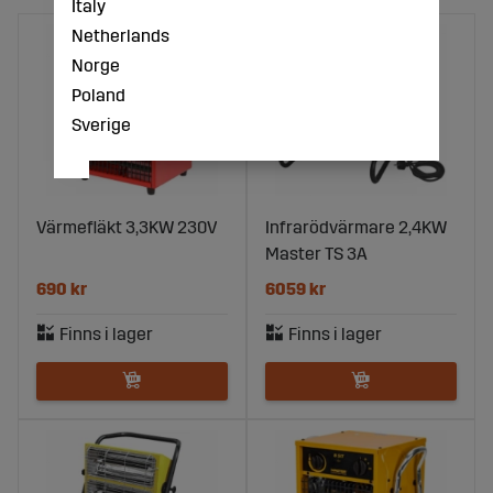
Italy
Netherlands
Norge
Poland
Sverige
Värmefläkt 3,3KW 230V
Infrarödvärmare 2,4KW
Master TS 3A
690 kr
6059 kr