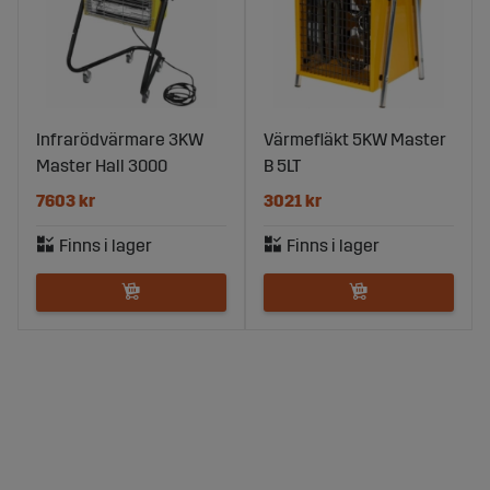
Infrarödvärmare 3KW
Värmefläkt 5KW Master
Master Hall 3000
B 5LT
7603 kr
3021 kr