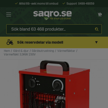
Alltid 69:- exkl. moms till ombud
Support
0499-49059
▼
Sök reservdelar via modell
Hem
Gård & djur
Gårdsutrustning
Värmefläktar
Värmefläkt 3,3KW 230V