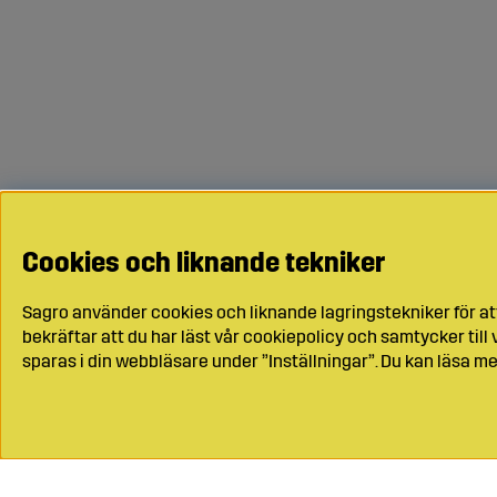
Cookies och liknande tekniker
Sagro använder cookies och liknande lagringstekniker för at
bekräftar att du har läst vår cookiepolicy och samtycker til
sparas i din webbläsare under ”Inställningar”. Du kan läsa me