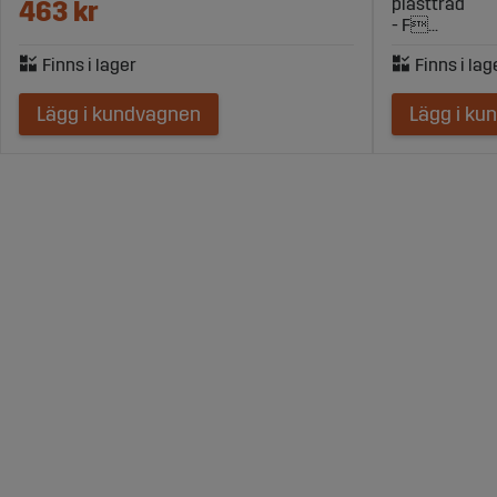
plasttråd
463 kr
- F...
Lägg i kundvagnen
Lägg i ku