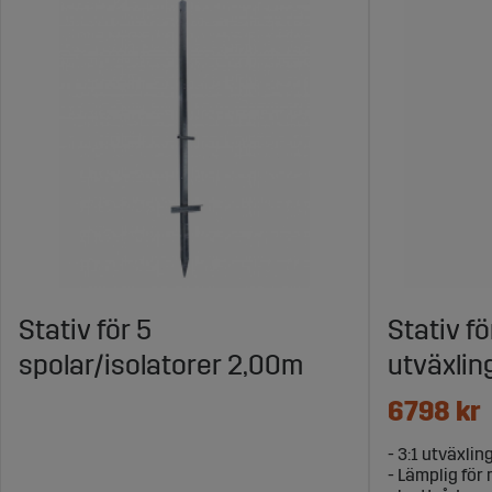
Stativ för 5
Stativ f
spolar/isolatorer 2,00m
utväxlin
6798 kr
- 3:1 utväxl
- Lämplig för