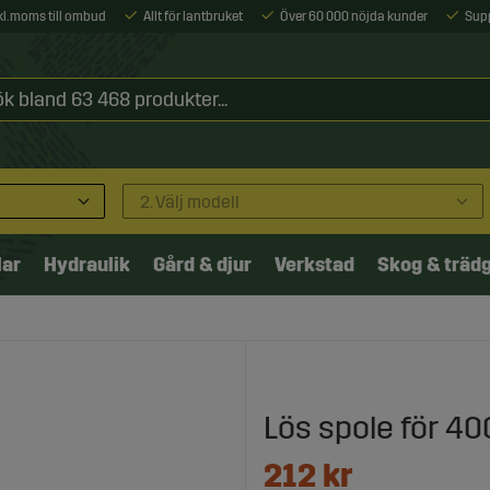
xkl. moms till ombud
Allt för lantbruket
Över 60 000 nöjda kunder
Sup
2. Välj modell
lar
Hydraulik
Gård & djur
Verkstad
Skog & träd
Lös spole för 4
212
kr