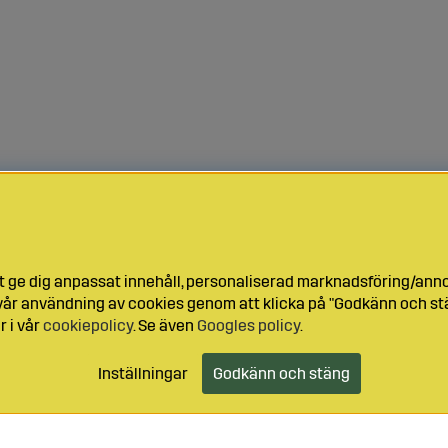
t ge dig anpassat innehåll, personaliserad marknadsföring/ann
l vår användning av cookies genom att klicka på "Godkänn och stä
r i vår
cookiepolicy
. Se även
Googles policy
.
Inställningar
Godkänn och stäng