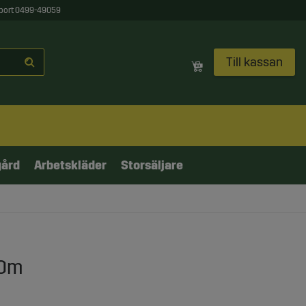
port 0499-49059
Till kassan
gård
Arbetskläder
Storsäljare
00m