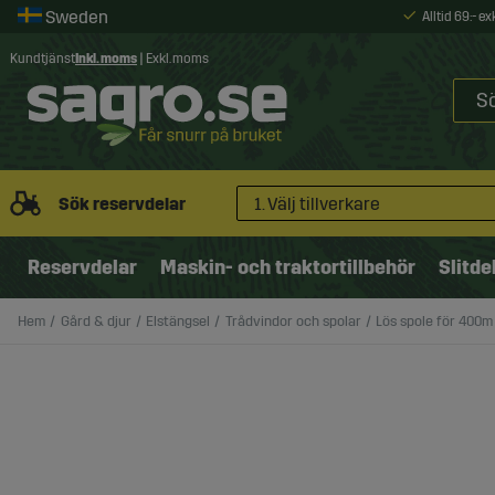
Alltid 69:- e
Kundtjänst
Inkl. moms
|
Exkl. moms
Sök reservdelar
1. Välj tillverkare
Reservdelar
Maskin- och traktortillbehör
Slitde
Hem
Gård & djur
Elstängsel
Trådvindor och spolar
Lös spole för 400m