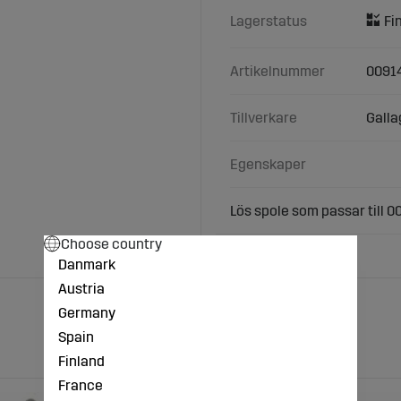
Lagerstatus
Artikelnummer
0091
Tillverkare
Galla
Egenskaper
Lös spole som passar till 0
Choose country
Danmark
Austria
Germany
Spain
Finland
France