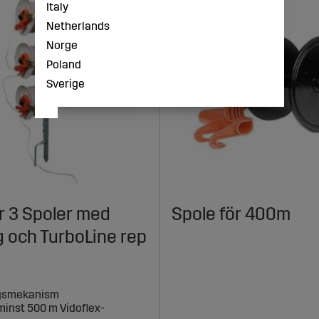
Italy
Netherlands
Norge
Poland
Sverige
ör 3 Spoler med
Spole för 400m
g och TurboLine rep
ingsmekanism
 minst 500 m Vidoflex-