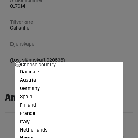
Artikelnummer
017614
Tillverkare
Gallagher
Egenskaper
(Löst släggskaft 020836)
Choose country
Danmark
Austria
Germany
Andra köpte även:
Spain
Finland
France
Italy
Netherlands
Norge