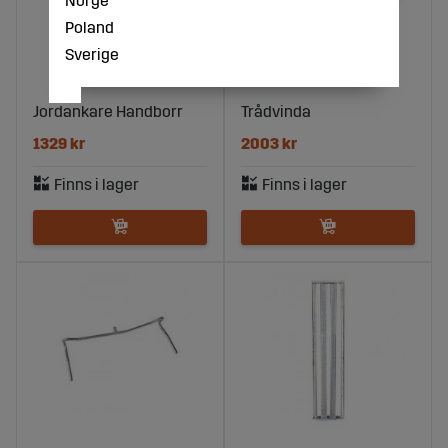
Poland
Sverige
Jordankare Handborr
Trådvinda
1329 kr
2003 kr