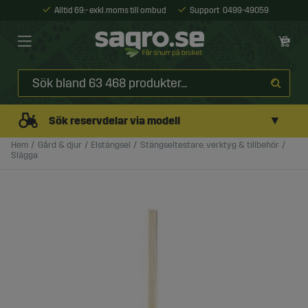
Alltid 69:- exkl. moms till ombud
Support
0499-49059
▼
Sök reservdelar via modell
Hem
Gård & djur
Elstängsel
Stängseltestare, verktyg & tillbehör
Slägga